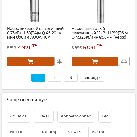
Насос вихревой скважинный
Насос шнековый
0.75кВт H 58(34)м Q 45(20)л/
скважинный 1.1кВт H 190(116)м
мин Ø96мм AQUATICA
Q 45(25)л/мин Ø96мм (нерж)
(DONGYIN) 4SKm100 (777311)
AQUATICA (DONGYIN)
грн.
грн.
4QGD1.5-120-1.1 (777214)
4 971
5 031
Артикул:
777311
5 519
5 586
Артикул:
777214
1
2
3
вперёд »
Чаще всего ищут:
Aquatica
FORTE
Konner&Sohnen
Leo
NEEDLE
UltrоPump
VITALS
Wetron