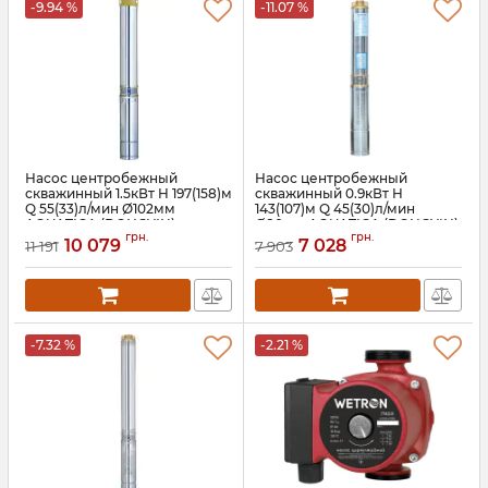
-9.94 %
-11.07 %
Насос центробежный
Насос центробежный
скважинный 1.5кВт H 197(158)м
скважинный 0.9кВт H
Q 55(33)л/мин Ø102мм
143(107)м Q 45(30)л/мин
AQUATICA (DONGYIN)
Ø80мм AQUATICA (DONGYIN)
грн.
грн.
4SDm2/28 (777126)
3SDm1.8/33 (777107)
10 079
7 028
11 191
7 903
Артикул:
777126
Артикул:
777107
-7.32 %
-2.21 %