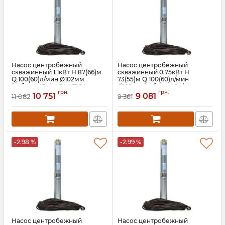
Насос центробежный
Насос центробежный
скважинный 1.1кВт H 87(66)м
скважинный 0.75кВт H
Q 100(60)л/мин Ø102мм
73(55)м Q 100(60)л/мин
(кабель 45м) AQUATICA
Ø102мм (кабель 40м)
грн.
грн.
(DONGYIN) 4SEm4/12 (777474)
AQUATICA (DONGYIN)
10 751
9 081
11 082
9 361
4SEm4/10 (777473)
Артикул:
777474
Артикул:
777473
-2.98 %
-2.99 %
Насос центробежный
Насос центробежный