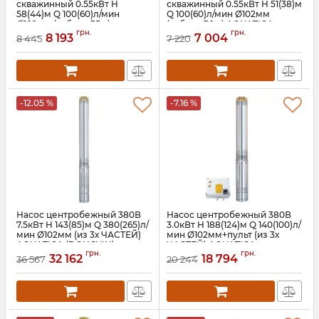
скважинный 0.55кВт H
скважинный 0.55кВт H 51(38)м
58(44)м Q 100(60)л/мин
Q 100(60)л/мин Ø102мм
Ø102мм (кабель 35м)
(кабель 30м) AQUATICA
грн.
грн.
AQUATICA (DONGYIN)
(DONGYIN) 4SEm4/7 (777471)
8 193
7 004
8 445
7 220
4SEm4/8 (777472)
Артикул:
777471
Артикул:
777472
-12.05 %
-7.16 %
Насос центробежный 380В
Насос центробежный 380В
7.5кВт H 143(85)м Q 380(265)л/
3.0кВт H 188(124)м Q 140(100)л/
мин Ø102мм (из 3х ЧАСТЕЙ)
мин Ø102мм+пульт (из 3х
AQUATICA (DONGYIN)
ЧАСТЕЙ) AQUATICA
грн.
грн.
4SD16/24 (7771883)
(DONGYIN) 4SD6/26 (7771453)
32 162
18 794
36 567
20 244
Артикул:
7771883
Артикул:
7771453