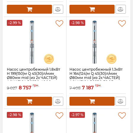
-2.99 %
-2.98 %
Насос центробежный 1.8кВт
Насос центробежный 1.3кВт
H 199(150)м Q 45(30)л/мин
H 164(124)м Q 45(30)л/мин
Ø80мм mid (из 2х ЧАСТЕЙ)
Ø80мм mid (из 2х ЧАСТЕЙ)
AQUATICA 3QJD2-46-1.8
AQUATICA 3QJD2-38-1.3
грн.
грн.
(778107)
(778106)
8 757
7 187
9 027
7 408
Артикул:
778107
Артикул:
778106
-2.98 %
-2.97 %