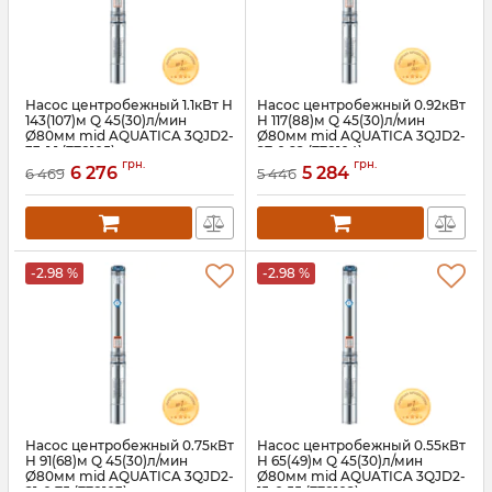
Насос центробежный 1.1кВт H
Насос центробежный 0.92кВт
143(107)м Q 45(30)л/мин
H 117(88)м Q 45(30)л/мин
Ø80мм mid AQUATICA 3QJD2-
Ø80мм mid AQUATICA 3QJD2-
33-1.1 (778105)
27-0.92 (778104)
грн.
грн.
6 276
5 284
Артикул:
778105
Артикул:
778104
6 469
5 446
-2.98 %
-2.98 %
Насос центробежный 0.75кВт
Насос центробежный 0.55кВт
H 91(68)м Q 45(30)л/мин
H 65(49)м Q 45(30)л/мин
Ø80мм mid AQUATICA 3QJD2-
Ø80мм mid AQUATICA 3QJD2-
21-0.75 (778103)
15-0.55 (778102)