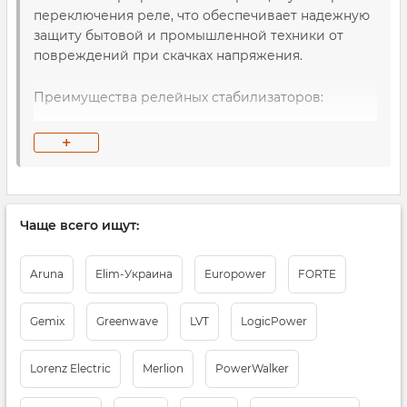
переключения реле, что обеспечивает надежную
защиту бытовой и промышленной техники от
повреждений при скачках напряжения.
Преимущества релейных стабилизаторов:
Быстрое реагирование
— мгновенное
+
переключение при изменении напряжения
в сети.
Доступная цена
— оптимальное решение
Чаще всего ищут:
для защиты бытовых и коммерческих
устройств.
Aruna
Elim-Украина
Europower
FORTE
Компактность
— компактные модели,
которые легко устанавливаются в жилых и
Gemix
Greenwave
LVT
LogicPower
коммерческих помещениях.
Lorenz Electric
Merlion
PowerWalker
Преимущества покупки релейных
стабилизаторов в A-Trade: