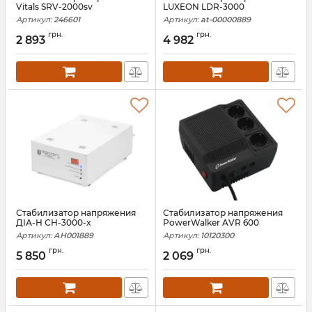
Vitals SRV-2000sv
LUXEON LDR-3000
Артикул:
246601
Артикул:
at-00000889
грн.
грн.
2 893
4 982
Стабилизатор напряжения
Стабилизатор напряжения
ДІА-Н СН-3000-x
PowerWalker AVR 600
Артикул:
АН001889
Артикул:
10120300
грн.
грн.
5 850
2 069