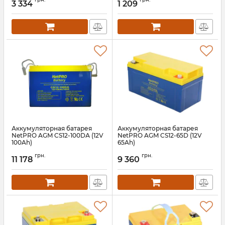
3 334
1 209
Аккумуляторная батарея
Аккумуляторная батарея
NetPRO AGM CS12-100DА (12V
NetPRO AGM CS12-65D (12V
100Ah)
65Ah)
Артикул:
bat-netpro-cs-12-100da
Артикул:
bat-netpro-cs-12-65dn
грн.
грн.
11 178
9 360