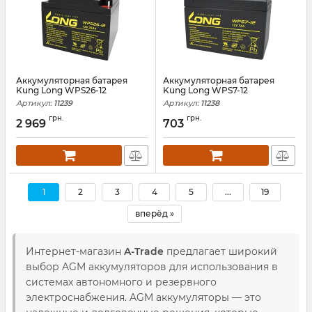
Аккумуляторная батарея
Аккумуляторная батарея
Kung Long WPS26-12
Kung Long WPS7-12
Артикул:
11239
Артикул:
11238
грн.
грн.
2 969
703
1
2
3
4
5
...
19
вперёд »
Интернет-магазин
A-Trade
предлагает широкий
выбор AGM аккумуляторов для использования в
системах автономного и резервного
электроснабжения. AGM аккумуляторы — это