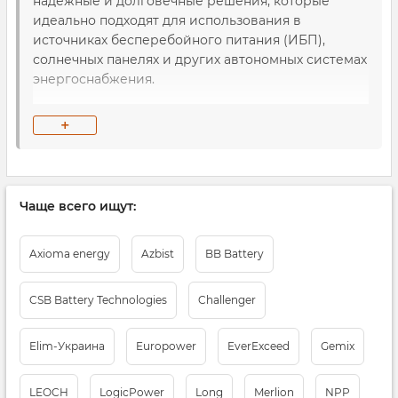
надежные и долговечные решения, которые
идеально подходят для использования в
источниках бесперебойного питания (ИБП),
солнечных панелях и других автономных системах
энергоснабжения.
Преимущества AGM аккумуляторов:
+
Долговечность
— высокие показатели
цикличности и срок службы до 10 лет.
Чаще всего ищут:
Безопасность
— не выделяют газов,
безопасны для использования внутри
Axioma energy
Azbist
BB Battery
помещений.
Устойчивость к разрядам
— AGM
CSB Battery Technologies
Challenger
аккумуляторы обладают высокой
устойчивостью к глубоким разрядам.
Elim-Украина
Europower
EverExceed
Gemix
Универсальность
— подходят для систем
LEOCH
LogicPower
Long
Merlion
NPP
ИБП, солнечных панелей, энергетических