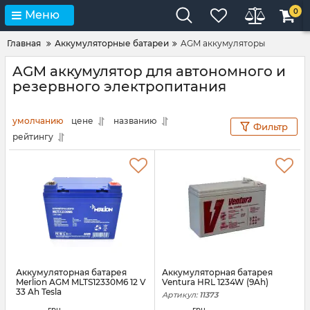
0
Меню
Главная
Аккумуляторные батареи
AGM аккумуляторы
AGM аккумулятор для автономного и
резервного электропитания
умолчанию
цене
названию
Фильтр
рейтингу
Аккумуляторная батарея
Аккумуляторная батарея
Merlion AGM MLTS12330M6 12 V
Ventura HRL 1234W (9Ah)
33 Ah Tesla
Артикул:
11373
Артикул:
16989
грн.
грн.