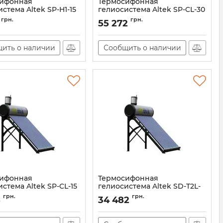
ифонная
Термосифонная
стема Altek SP-H1-15
гелиосистема Altek SP-CL-30
98806
Артикул:
105939
грн.
грн.
55 272
ить о наличии
Сообщить о наличии
ифонная
Термосифонная
стема Altek SP-CL-15
гелиосистема Altek SD-T2L-
30
105935
грн.
грн.
8
34 482
Артикул:
105934