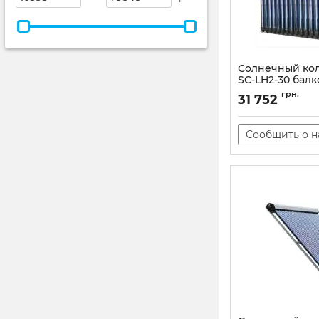
Солнечный кол
SC-LH2-30 балк
без задних оп
грн.
31 752
Артикул:
101798
Сообщить о 