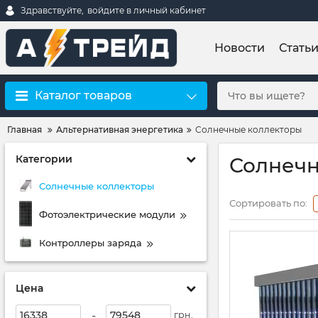
Здравствуйте,
войдите в личный кабинет
Новости
Стать
Каталог товаров
Главная
Альтернативная энергетика
Солнечные коллекторы
Категории
Солнечн
Солнечные коллекторы
Сортировать по:
Фотоэлектрические модули
Контроллеры заряда
Цена
-
грн.