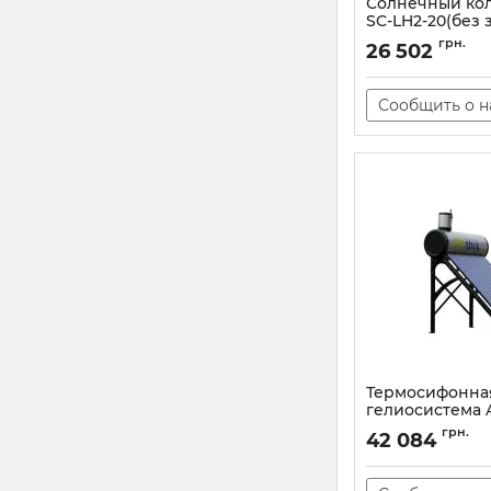
Солнечный кол
SC-LH2-20(без 
Артикул:
100382
грн.
26 502
Сообщить о 
Термосифонна
гелиосистема A
Артикул:
105938
грн.
42 084