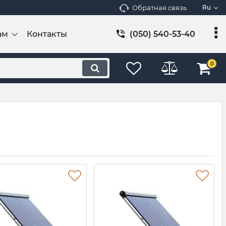
Обратная связь
Ru
ам
Контакты
(050) 540-53-40
0