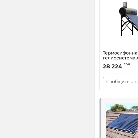
Термосифонна
гелиосистема A
Артикул:
93328
грн.
28 224
Сообщить о 