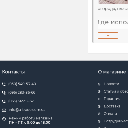
огорода; плас
Где испо
+
Никакого удив
дополнительны
предприятий, 
устанавливат
решением.
Контакты
О магазине
Бизнес-объект
заправок, до 
(050) 540-53-40
Новости
Статьи и обз
(096) 283-86-66
Главным обр
Гарантия
начинают пер
(063) 512-92-62
технологии".
Доставка
info@a-trade.com.ua
Оплата
Режим работы магазина:
Основны
Сотрудничес
ПН - ПТ: с 9:00 до 18:00