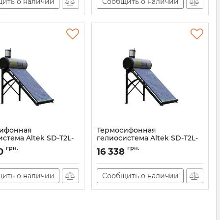
ить о наличии
Сообщить о наличии
ифонная
Термосифонная
стема Altek SD-T2L-
гелиосистема Altek SD-T2L-
10
грн.
грн.
0
16 338
105931
Артикул:
105930
ить о наличии
Сообщить о наличии