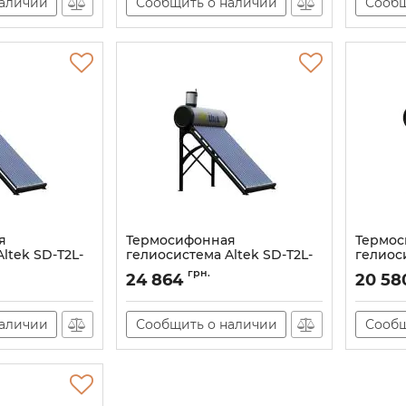
наличии
Сообщить о наличии
Сообщ
я
Термосифонная
Термос
ltek SD-T2L-
гелиосистема Altek SD-T2L-
гелиоси
20
15
грн.
24 864
20 58
Артикул:
105932
Артикул:
наличии
Сообщить о наличии
Сообщ