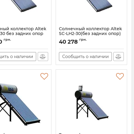
ный коллектор Altek
Солнечный коллектор Altek
-30 без задних опор
SC-LH2-30(без задних опор)
98845
Артикул:
98844
грн.
грн.
0
40 278
ить о наличии
Сообщить о наличии