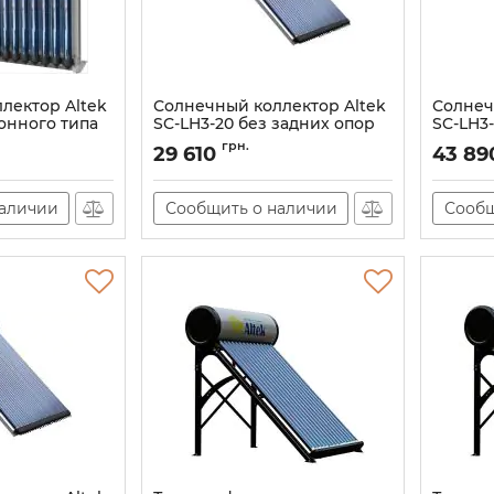
лектор Altek
Солнечный коллектор Altek
Солнеч
онного типа
SC-LH3-20 без задних опор
SC-LH3
ор
Артикул:
101797
Артикул:
грн.
29 610
43 89
наличии
Сообщить о наличии
Сообщ