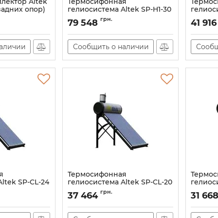
лектор Altek
Термосифонная
Термос
задних опор)
гелиосистема Altek SP-H1-30
гелиоси
Артикул:
95405
Артикул:
грн.
79 548
41 916
наличии
Сообщить о наличии
Сообщ
я
Термосифонная
Термос
ltek SP-CL-24
гелиосистема Altek SP-CL-20
гелиоси
Артикул:
105937
Артикул:
грн.
37 464
31 66