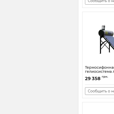
Сообщить о 
Термосифонна
гелиосистема A
24
грн.
29 358
Артикул:
105933
Сообщить о 