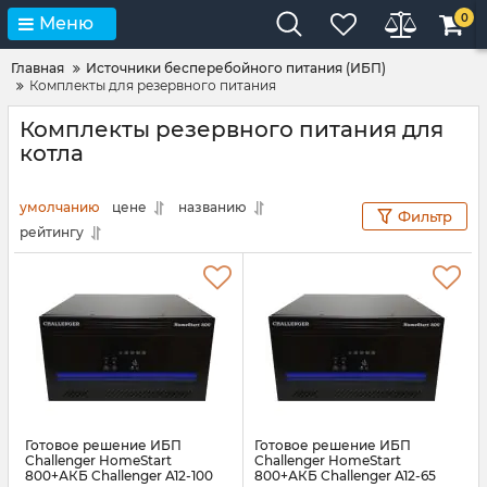
0
Меню
Главная
Источники бесперебойного питания (ИБП)
Комплекты для резервного питания
Комплекты резервного питания для
котла
умолчанию
цене
названию
Фильтр
рейтингу
Готовое решение ИБП
Готовое решение ИБП
Challenger HomeStart
Challenger HomeStart
800+АКБ Challenger A12-100
800+АКБ Challenger A12-65