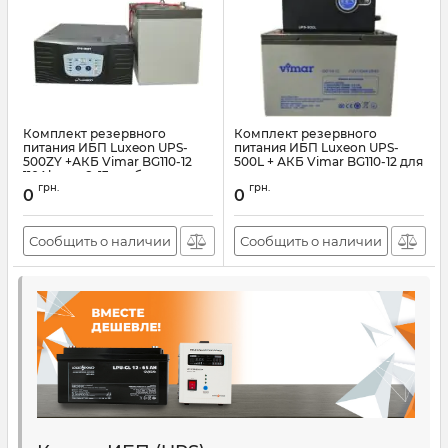
Комплект резервного
Комплект резервного
питания ИБП Luxeon UPS-
питания ИБП Luxeon UPS-
500ZY +АКБ Vimar BG110-12
500L + АКБ Vimar BG110-12 для
110Ah для 8-13ч работы
газового котла
грн.
грн.
газового котла
0
0
Артикул:
АН007548
Артикул:
АН007550
Сообщить о наличии
Сообщить о наличии