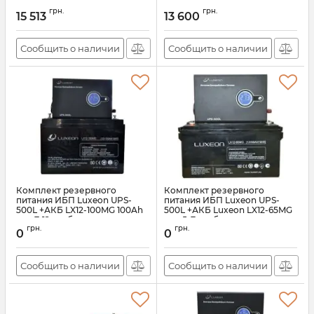
Артикул:
АН009842
Артикул:
АН009841
грн.
грн.
15 513
13 600
Сообщить о наличии
Сообщить о наличии
Комплект резервного
Комплект резервного
питания ИБП Luxeon UPS-
питания ИБП Luxeon UPS-
500L +АКБ LX12-100MG 100Ah
500L +АКБ Luxeon LX12-65MG
для 7-12ч работы газового
для 5-7ч работы газового
грн.
грн.
котла
котла
0
0
Артикул:
АН007571
Артикул:
АН007568
Сообщить о наличии
Сообщить о наличии