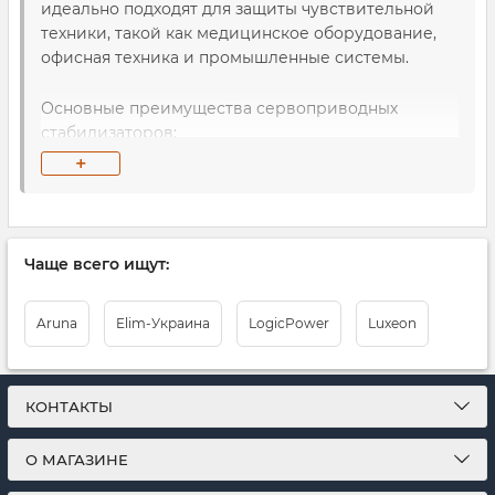
идеально подходят для защиты чувствительной
техники, такой как медицинское оборудование,
офисная техника и промышленные системы.
Основные преимущества сервоприводных
стабилизаторов:
+
Высокая точность
— стабилизация
напряжения с минимальными
отклонениями, что делает их идеальными
для оборудования, чувствительного к
Чаще всего ищут:
перепадам напряжения.
Aruna
Elim-Украина
LogicPower
Luxeon
Надежность
— долговечная работа в
условиях постоянных нагрузок и колебаний
сети.
КОНТАКТЫ
Мягкое переключение
— плавная работа
без резких скачков, что продлевает срок
О МАГАЗИНЕ
службы техники.