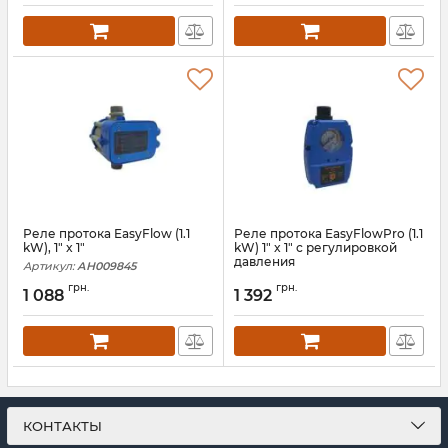
Реле протока EasyFlow (1.1
Реле протока EasyFlowPro (1.1
kW), 1" x 1"
kW) 1" x 1" с регулировкой
давления
Артикул:
АН009845
Артикул:
АН009844
грн.
грн.
1 088
1 392
КОНТАКТЫ