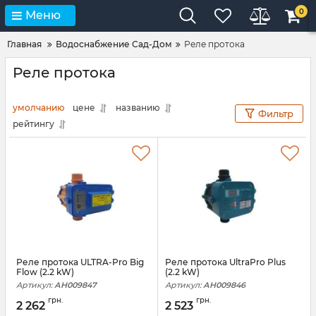
0
Меню
Главная
Водоснабжение Сад-Дом
Реле протока
Реле протока
умолчанию
цене
названию
Фильтр
рейтингу
Реле протока ULTRA-Pro Big
Реле протока UltraPro Plus
Flow (2.2 kW)
(2.2 kW)
Артикул:
АН009847
Артикул:
АН009846
грн.
грн.
2 262
2 523