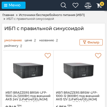
0
Меню
Главная
Источники бесперебойного питания (ИБП)
ИБП с правильной синусоидой
ИБП с правильной синусоидой
умолчанию
цене
названию
Фильтр
рейтингу
ИБП BRAZZERS BRSW-LFP-
ИБП BRAZZERS BRSW-LFP-
1500-24 (1200Вт) под внешний
1000-12 (800Вт) под внешний
АКБ 24V (LiFePo4/GEL/AGM)
АКБ 12V (LiFePo4/GEL/AGM)
ток заряда 10/20A BOX
ток заряда 10/20A BOX
грн.
грн.