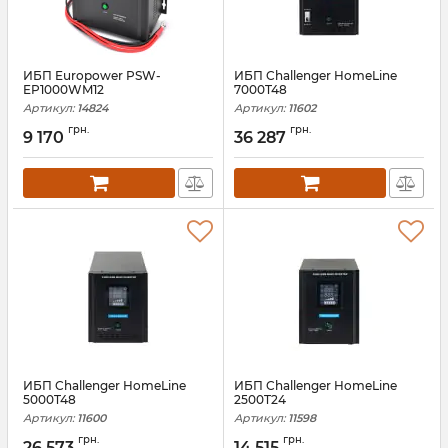
ИБП Europower PSW-
ИБП Challenger HomeLine
EP1000WM12
7000T48
Артикул:
14824
Артикул:
11602
грн.
грн.
9 170
36 287
ИБП Challenger HomeLine
ИБП Challenger HomeLine
5000T48
2500T24
Артикул:
11600
Артикул:
11598
грн.
грн.
26 573
14 515