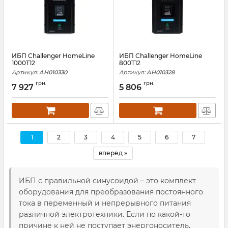
ИБП Challenger HomeLine
ИБП Challenger HomeLine
1000T12
800T12
Артикул:
АН010330
Артикул:
АН010328
грн.
грн.
7 927
5 806
1
2
3
4
5
6
7
вперёд »
ИБП с правильной синусоидой – это комплект
оборудования для преобразования постоянного
тока в переменный и непрерывного питания
различной электротехники. Если по какой-то
причине к ней не поступает энергоноситель,