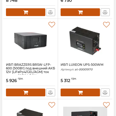
8 748
6 750
Артикул:
06814
Артикул:
06812
ИБП BRAZZERS BRSW-LFP-
ИБП LUXEON UPS-500WM
600 (500Вт) под внешний АКБ
Артикул:
at-00001970
12V (LiFePo4/GEL/AGM) ток
заряда 10/20A BOX
грн.
грн.
5 926
5 312
Артикул:
06806