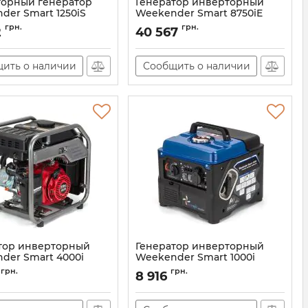
орный генератор
Генератор инверторный
der Smart 1250iS
Weekender Smart 8750iE
11678-01
Артикул:
Smart-8750iE
грн.
грн.
2
40 567
ить о наличии
Сообщить о наличии
тор инверторный
Генератор инверторный
der Smart 4000i
Weekender Smart 1000i
Smart-4000i
Артикул:
Smart-1000i
грн.
грн.
8 916