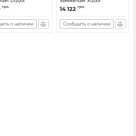
der D1200i
Weekender X1200i
D1200i
Артикул:
X1200i
грн.
грн.
9
14 122
ить о наличии
Сообщить о наличии