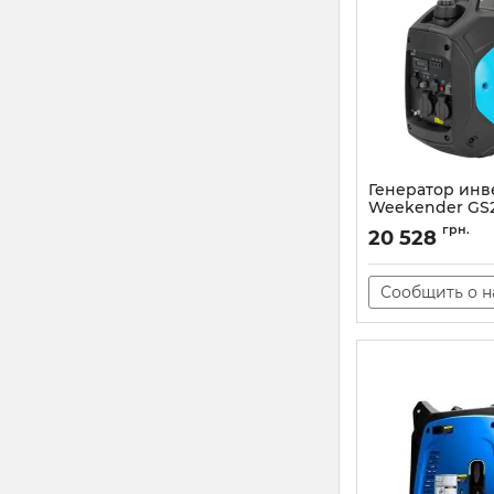
Генератор ин
Weekender GS2
Артикул:
GS2200i
грн.
20 528
Сообщить о 