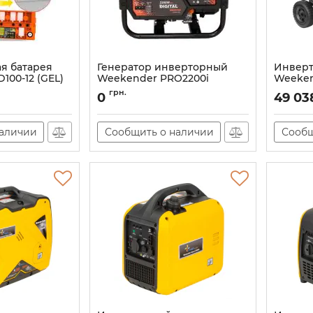
я батарея
Генератор инверторный
Инверт
100-12 (GEL)
Weekender PRO2200i
Weeken
Артикул:
АН010048
Артикул:
грн.
0
49 03
наличии
Сообщить о наличии
Сообщ