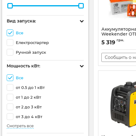
Вид запуска:
Аккумуляторна
Все
Weekender OTD
Артикул:
АН010049
грн.
5 319
Електростартер
Ручной запуск
Сообщить о 
Мощность кВт:
Все
от 0.5 до 1 кВт
от 1 до 2 кВт
от 2 до 3 кВт
от 3 до 4 кВт
Смотреть все