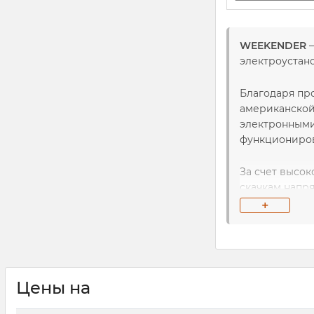
WEEKENDER
–
электроустан
Благодаря пр
американской
электронными
функциониров
За счет высо
скачкам напр
+
Занимаясь р
ряд передовы
Цены на