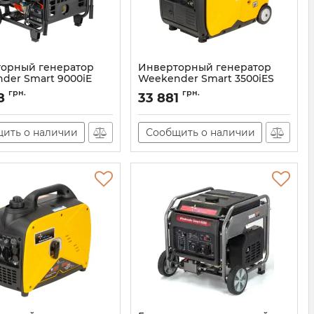
орный генератор
Инверторный генератор
der Smart 9000iE
Weekender Smart 3500iES
11676-01
Артикул:
11677-01
грн.
грн.
8
33 881
ить о наличии
Сообщить о наличии