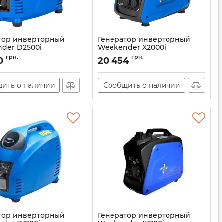
тор инверторный
Генератор инверторный
der D2500i
Weekender X2000i
D2500i
Артикул:
X2000i
грн.
грн.
0
20 454
ить о наличии
Сообщить о наличии
тор инверторный
Генератор инверторный