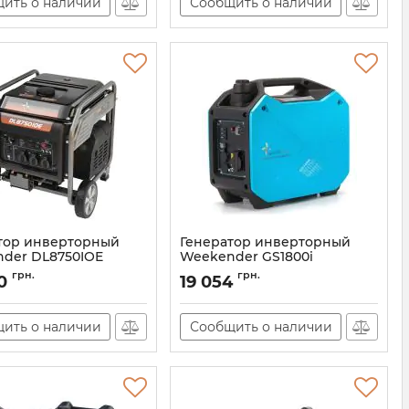
ить о наличии
Сообщить о наличии
тор инверторный
Генератор инверторный
der DL8750IOE
Weekender GS1800i
АН010047
Артикул:
GS1800i
грн.
грн.
0
19 054
ить о наличии
Сообщить о наличии