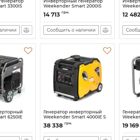
генератор
Инверторный генератор
Инверт
rt 3300iS
Weekender Smart 2000iS
Weeken
Артикул:
11679-01
Артикул:
грн.
14 713
12 48
наличии
Сообщить о наличии
Сообщ
верторный
Генератор инверторный
Генера
rt 6250iE
Weekender Smart 4000iE S
Weeken
0iE
Артикул:
Smart-4000iE-S
Артикул:
грн.
38 338
19 169