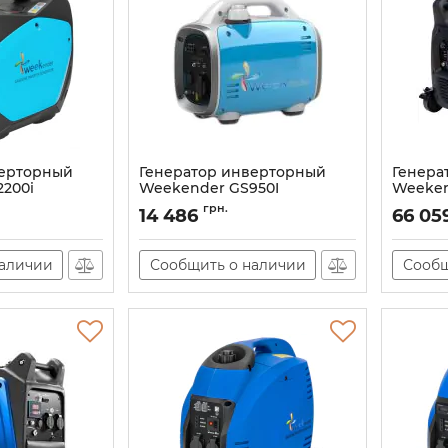
верторный
Генератор инверторный
Генера
200i
Weekender GS950I
Weeken
Артикул:
GS950i
Артикул:
грн.
14 486
66 05
наличии
Сообщить о наличии
Сообщ