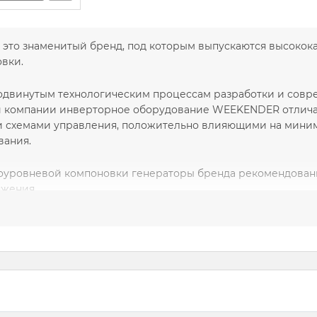
 это знаменитый бренд, под которым выпускаются высоко
овки.
одвинутым технологическим процессам разработки и сов
 компании инверторное оборудование WEEKENDER отлича
 схемами управления, положительно влияющими на миним
ания.
коуровневой компоновки генераторы бренда рекомендованы
яжения.
еализацией оборудования компании WEEKENDER,
интернет
х генераторов
с разной выходной мощностью.