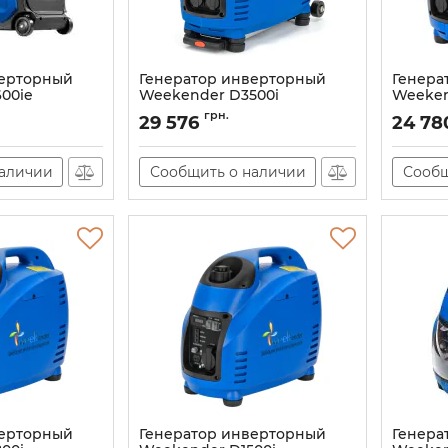
верторный
Генератор инверторный
Генера
00ie
Weekender D3500i
Weeken
Артикул:
D3500i
Артикул:
грн.
29 576
24 78
наличии
Сообщить о наличии
Сообщ
верторный
Генератор инверторный
Генера