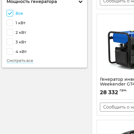
Сообщить о 
Мощность генератора
Все
1 кВт
2 кВт
3 кВт
4 кВт
Смотреть все
Генератор ин
Weekender GT
Артикул:
GT4000iO
грн.
28 332
Сообщить о 