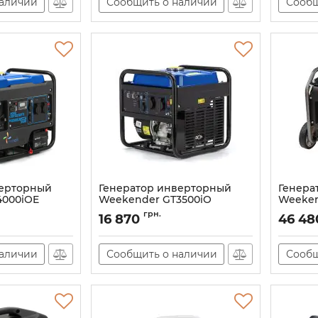
наличии
Сообщить о наличии
Сообщ
верторный
Генератор инверторный
Генера
4000iOE
Weekender GT3500iO
Weeken
E
Артикул:
GT3500iO
Артикул:
грн.
16 870
46 48
наличии
Сообщить о наличии
Сообщ