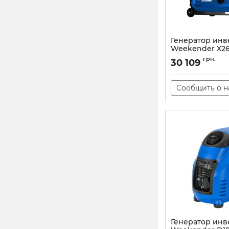
Генератор ин
Weekender X26
Артикул:
X2600ie
грн.
30 109
Сообщить о 
Генератор ин