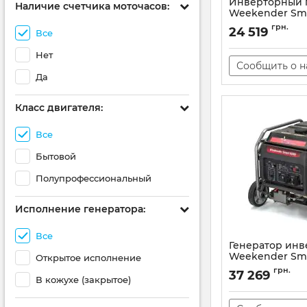
Инверторный 
Наличие счетчика моточасов:
Weekender Sma
Артикул:
11680-01
грн.
24 519
Все
Нет
Сообщить о 
Да
Класс двигателя:
Все
Бытовой
Полупрофессиональный
Исполнение генератора:
Все
Генератор ин
Weekender Sma
Открытое исполнение
Артикул:
Smart-625
грн.
37 269
В кожухе (закрытое)