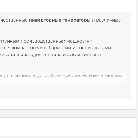
качественные
инверторные генераторы
и различные
ременным производственным мощностям
ется компактными габаритами и специальными
изацию расходов топлива и эффективность
 для техники и устройств, чувствительных к мелким
-магазин A-TRADE
предлагает
широкий модельный