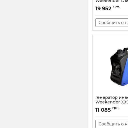
Weekender D18
Артикул:
D1800i
грн.
19 952
Сообщить о 
Генератор ин
Weekender X95
Артикул:
X950i
грн.
11 085
Сообщить о 