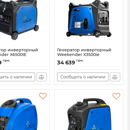
тор инверторный
Генератор инверторный
der X6500IE
Weekender X3500ie
X6500ie
Артикул:
X3500ie
грн.
грн.
9
34 639
ить о наличии
Сообщить о наличии