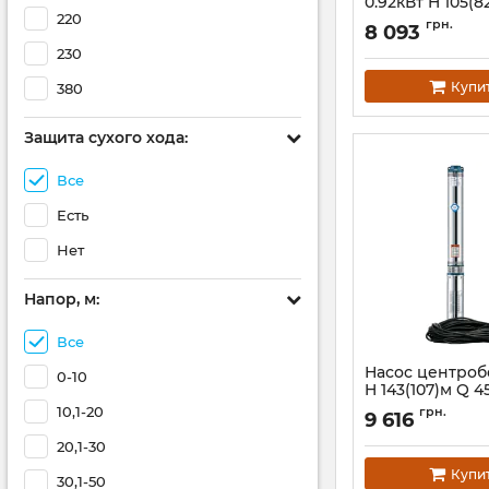
0.92кВт H 105(8
220
мин Ø102мм 50
грн.
8 093
AQUATICA 4QJE
230
(778444)
Артикул:
778444
Купи
380
Защита сухого хода:
Все
Есть
Нет
Напор, м:
Все
Насос центроб
0-10
H 143(107)м Q 4
Ø80мм 60м каб
10,1-20
грн.
9 616
AQUATICA 3QJED
(778405)
20,1-30
Артикул:
778405
Купи
30,1-50