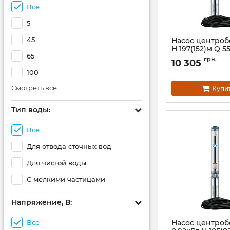
Все
5
45
Насос центроб
H 197(152)м Q 5
65
Ø102мм 20м ка
грн.
10 305
AQUATICA 4QJE
100
(778448)
Артикул:
778448
Смотреть все
Купи
Тип воды:
Все
Для отвода сточных вод
Для чистой воды
С мелкими частицами
Напряжение, В:
Все
Насос центро