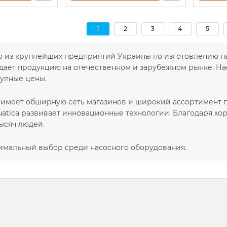
1
2
3
4
5
дно из крупнейших предприятий Украины по изготовлению н
дает продукцию на отечественном и зарубежном рынке. Нас
тупные цены.
имеет обширную сеть магазинов и широкий ассортимент п
quatica развивает инновационные технологии. Благодаря х
ысяч людей.
птимальный выбор среди насосного оборудования.