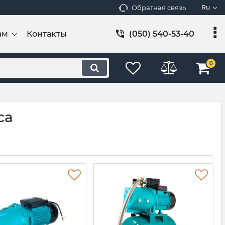
Обратная связь
Ru
ам
Контакты
(050) 540-53-40
0
ca