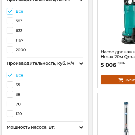
Все
583
633
1167
2000
Насос дренажн
Hmax 20м Qmax
AQUATICA QDX3
Производительность, куб. м/ч
грн.
5 006
(773233)
Артикул:
773233
Все
Купи
35
38
70
120
Мощность насоса, Вт: