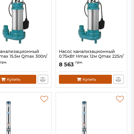
канализационный
Насос канализационный
Hmax 15.5м Qmax 300л/
0.75кВт Hmax 12м Qmax 225л/
ножом (нерж)
мин с ножом (нерж)
грн.
грн.
8 563
CA (773433)
AQUATICA (773432)
773433
Артикул:
773432
Купить
Купить