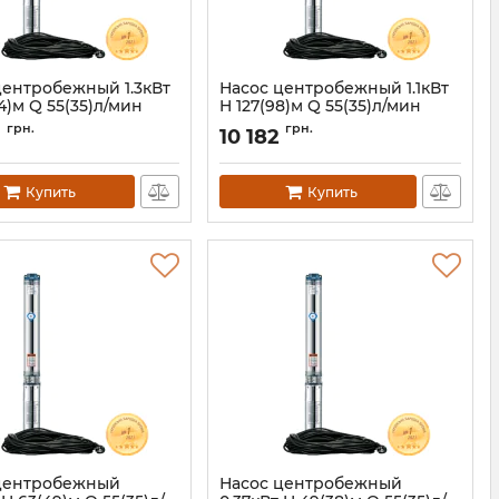
центробежный 1.3кВт
Насос центробежный 1.1кВт
14)м Q 55(35)л/мин
H 127(98)м Q 55(35)л/мин
 70м кабеля mid
Ø102мм 60м кабеля mid
грн.
грн.
3
10 182
A 4QJED3-21-1.3
AQUATICA 4QJED3-18-1.1
)
(778445)
778446
Артикул:
778445
Купить
Купить
центробежный
Насос центробежный