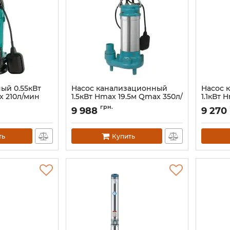
ый 0.55кВт
Насос канализационный
Насос 
 210л/мин
1.5кВт Hmax 19.5м Qmax 350л/
1.1кВт 
-20-0.55A
мин с ножом (нерж)
мин с 
грн.
9 988
9 270
AQUATICA (773434)
AQUATI
Артикул:
773434
Артикул:
ть
Купить