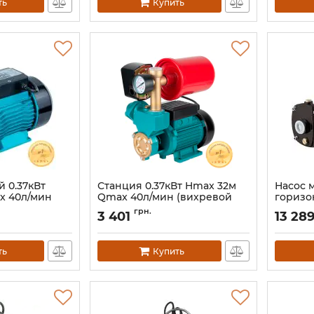
ть
Купить
 0.37кВт
Станция 0.37кВт Hmax 32м
Насос 
x 40л/мин
Qmax 40л/мин (вихревой
горизо
0 (775061)
насос) 1л AQUATICA
Hmax 4
грн.
3 401
13 28
AUTOGPa125ZA (776016)
нерж L
(775613)
Артикул:
776016
Артикул:
ть
Купить