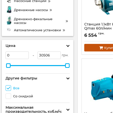
Насосные станции
Дренажные насосы
Дренажно-фекальные
насосы
Станция 1.1кВт
Qmax 60л/мин
Автоматические установки
(самовсасыва
грн.
6 554
нерж) 24л AQU
JETSa100A5/UA 
Цена
Артикул:
775098/24
Купи
-
грн.
Другие фильтры
Все
Со скидкой
Максимальная
производительность, куб.м/ч: