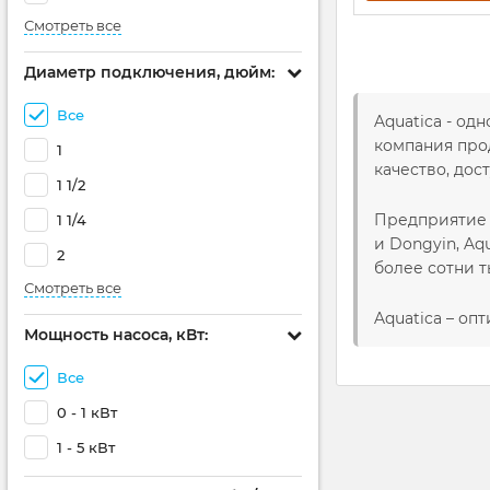
Смотреть все
Диаметр подключения, дюйм:
Все
Aquatica - о
компания про
1
качество, дос
1 1/2
Предприятие 
1 1/4
и Dongyin, A
2
более сотни т
Смотреть все
Aquatica – о
Мощность насоса, кВт:
Все
0 - 1 кВт
1 - 5 кВт