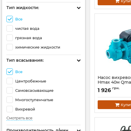
Купи
Тип жидкости:
Все
чистая вода
грязная вода
химические жидкости
Тип всасывания:
Все
Насос вихревой
Центробежные
Hmax 40м Qma
AQUATICA QBa6
грн.
1 926
Самовсасывающие
Артикул:
775061
Многоступенчатые
Купи
Вихревой
Смотреть все
Производительность, л/мин