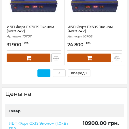
ИБП Форт FX703S Эконом
ИБП Форт FX60S Эконом
(6кВт 24V)
(4кВт 24V)
Артикул:
10707
Артикул:
10706
грн.
грн.
31 900
24 800
1
2
вперёд »
Цены на
Товар
10900.00
грн.
ИБП Форт GX1S Эконом (1.0кВт
12V)