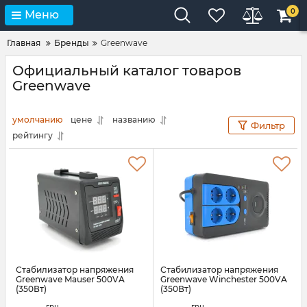
0
Меню
Главная
Бренды
Greenwave
Официальный каталог товаров
Greenwave
умолчанию
цене
названию
Фильтр
рейтингу
Стабилизатор напряжения
Стабилизатор напряжения
Greenwave Mauser 500VA
Greenwave Winchester 500VA
(350Вт)
(350Вт)
Артикул:
22545
Артикул:
22551
грн.
грн.