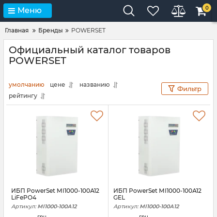
0
Меню
Главная
Бренды
POWERSET
Официальный каталог товаров
POWERSET
умолчанию
цене
названию
Фильтр
рейтингу
ИБП PowerSet МІ1000-100А12
ИБП PowerSet МІ1000-100А12
LiFePO4
GEL
Артикул:
МІ1000-100А12
Артикул:
МІ1000-100А12
грн.
грн.