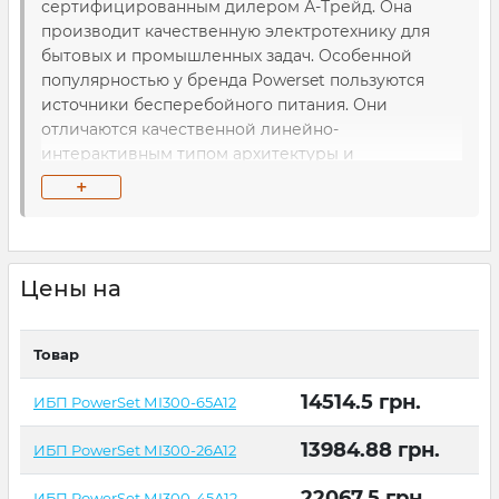
сертифицированным дилером А-Трейд. Она
производит качественную электротехнику для
бытовых и промышленных задач. Особенной
популярностью у бренда Powerset пользуются
источники бесперебойного питания. Они
отличаются качественной линейно-
интерактивным типом архитектуры и
качественной аккумуляторной батареей, а значит,
+
продолжительной работой. Если вам нужен
достойный источник бесперебойного питания,
продукция бренда Powerset - то, что нужно.
Цены на
Товар
14514.5
грн.
ИБП PowerSet МІ300-65А12
13984.88
грн.
ИБП PowerSet МІ300-26А12
22067.5
грн.
ИБП PowerSet МІ300-45А12