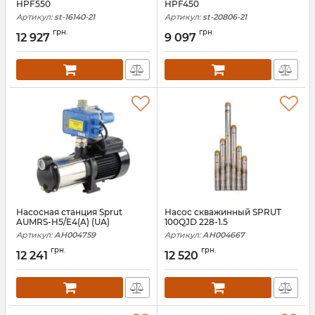
HPF550
HPF450
Артикул:
st-16140-21
Артикул:
st-20806-21
грн.
грн.
12 927
9 097
Насосная станция Sprut
Насос скважинный SPRUT
AUMRS-H5/E4(A) (UA)
100QJD 228-1.5
Артикул:
АН004759
Артикул:
АН004667
грн.
грн.
12 241
12 520