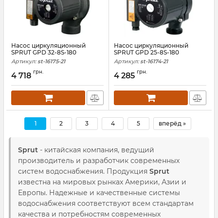
Насос циркуляционный
Насос циркуляционный
SPRUT GPD 32-8S-180
SPRUT GPD 25-8S-180
Артикул:
st-16175-21
Артикул:
st-16174-21
грн.
грн.
4 718
4 285
1
2
3
4
5
вперёд »
Sprut
- китайская компания, ведущий
производитель и разработчик современных
систем водоснабжения. Продукция
Sprut
известна на мировых рынках Америки, Азии и
Европы. Надежные и качественные системы
водоснабжения соответствуют всем стандартам
качества и потребностям современных