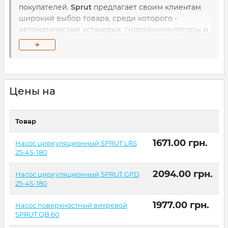
покупателей.
Sprut
предлагает своим клиентам
широкий выбор товара, среди которого -
автоматические установки, гидроаккумуляторы и
расширительные баки, насосные станции, а также
+
насосы для бассейнов, колодцев и скважин.
Сотрудники компании - это профессионалы
своего дела, которые каждый год
совершенствуют технологии, благодаря
Цены на
большому опыту и передовым технологиям.
Товар
1671.00
грн.
Насос циркуляционный SPRUT LRS
25-4S-180
2094.00
грн.
Насос циркуляционный SPRUT GPD
25-4S-180
1977.00
грн.
Насос поверхностный вихревой
SPRUT QB 60