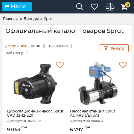
0
Меню
Главная
Бренды
Sprut
Официальный каталог товаров Sprut
умолчанию
цене
названию
Фильтр
рейтингу
Циркуляционный насос Sprut
Насосная станция Sprut
GPD 32-12-220
AUMRS 3/E1(UA)
Артикул:
st-16176-21
Артикул:
АН006615
грн.
грн.
9 063
6 797