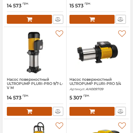
Артикул:
АН009715
Артикул:
АН009714
грн.
грн.
14 573
15 573
Насос поверхностный
Насос поверхностный
ULTROPUMP PLURI-PRO 9/7-L-
ULTROPUMP PLURI-PRO 5/4
V M
Артикул:
АН009709
Артикул:
АН009713
грн.
грн.
14 573
5 307