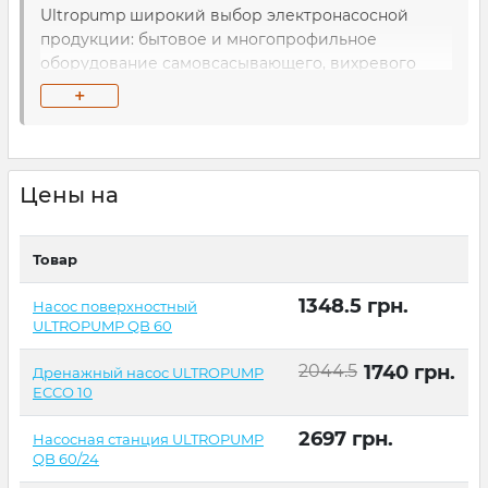
Ultropump широкий выбор электронасосной
продукции: бытовое и многопрофильное
оборудование самовсасывающего, вихревого
типа, погружные приборы дренажно-фекального
+
типа, насосные станции.
Цены на
Товар
1348.5
грн.
Насос поверхностный
ULTROPUMP QB 60
2044.5
1740
грн.
Дренажный насос ULTROPUMP
ECCO 10
2697
грн.
Насосная станция ULTROPUMP
QB 60/24