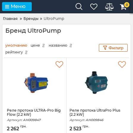
0
Меню
Главная
Бренды
UltrоPump
Бренд UltrоPump
умолчанию
цене
названию
Фильтр
рейтингу
Реле протока ULTRA-Pro Big
Реле протока UltraPro Plus
Flow (2.2 kW)
(2.2 kW)
Артикул:
АН009847
Артикул:
АН009846
грн.
грн.
2 262
2 523