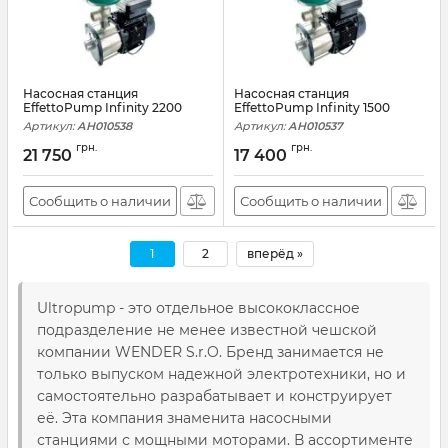
Насосная станция
Насосная станция
EffettoPump Infinity 2200
EffettoPump Infinity 1500
Артикул:
АН010538
Артикул:
АН010537
грн.
грн.
21 750
17 400
Сообщить о наличии
Сообщить о наличии
1
2
вперёд »
Ultropump - это отдельное высококлассное
подразделение не менее известной чешской
компании WENDER S.r.O. Бренд занимается не
только выпуском надежной электротехники, но и
самостоятельно разрабатывает и конструирует
её. Эта компания знаменита насосными
станциями с мощными моторами. В ассортименте