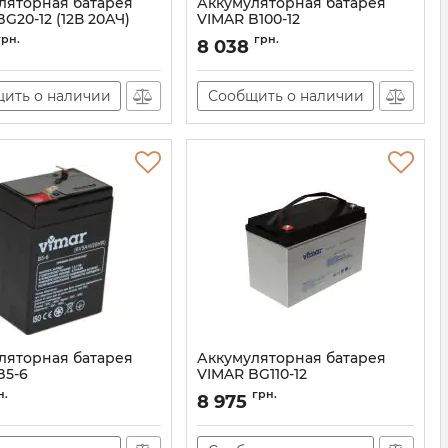
ляторная батарея
Аккумуляторная батарея
G20-12 (12В 20АЧ)
VIMAR B100-12
AT-00001979
Артикул:
AT-00001591
грн.
грн.
8 038
ить о наличии
Сообщить о наличии
ляторная батарея
Аккумуляторная батарея
B5-6
VIMAR BG110-12
AT-00001588
Артикул:
AT-00001595
н.
грн.
8 975