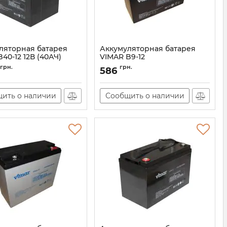
ляторная батарея
Аккумуляторная батарея
40-12 12В (40АЧ)
VIMAR B9-12
AT-00001978
Артикул:
AT-00001975
грн.
грн.
586
ить о наличии
Сообщить о наличии