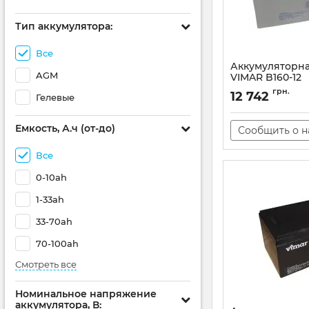
Тип аккумулятора:
Все
Аккумуляторна
AGM
VIMAR B160-12
Артикул:
AT-000015
грн.
12 742
Гелевые
Емкость, А.ч (от-до)
Сообщить о 
Все
0-10ah
1-33ah
33-70ah
70-100ah
Смотреть все
Номинальное напряжение
аккумулятора, В: