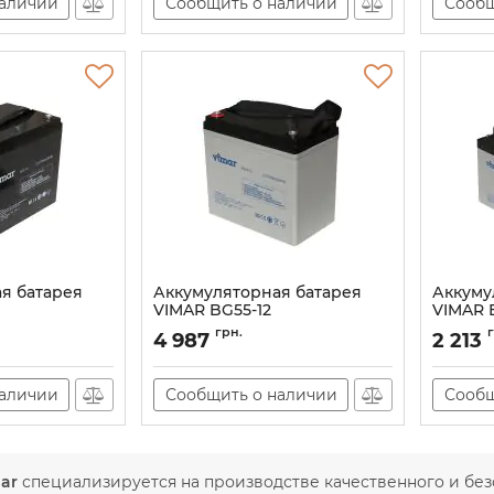
наличии
Сообщить о наличии
Сообщ
я батарея
Аккумуляторная батарея
Аккуму
VIMAR BG55-12
VIMAR 
90
Артикул:
AT-00001594
Артикул:
грн.
4 987
2 213
наличии
Сообщить о наличии
Сообщ
ar
специализируется на производстве качественного и бе