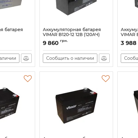
я батарея
Аккумуляторная батарея
Аккуму
VIMAR B120-12 12В (120АЧ)
VIMAR B
92
Артикул:
AT-00001992
Артикул:
грн.
9 860
3 988
наличии
Сообщить о наличии
Сообщ