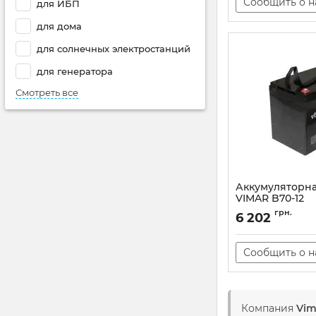
Сообщить о 
для ИБП
для дома
для солнечных электростанций
для генератора
Смотреть все
Аккумуляторна
VIMAR B70-12
Артикул:
AT-000015
грн.
6 202
Сообщить о 
Компания
Vim