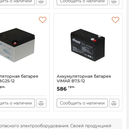
ить о наличии
Сообщить о наличии
ляторная батарея
Аккумуляторная батарея
BG25-12
VIMAR B7.5-12
AT-00001593
Артикул:
AT-00001550
грн.
грн.
586
ить о наличии
Сообщить о наличии
зопасного электрооборудования. Своей продукцией