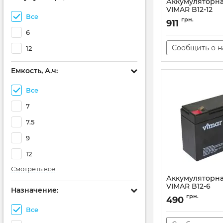
Аккумуляторна
VIMAR B12-12
Все
Артикул:
AT-000019
грн.
911
6
Сообщить о 
12
Емкость, А.ч:
Все
7
7.5
9
12
Смотреть все
Аккумуляторна
VIMAR B12-6
Назначение:
Артикул:
AT-000015
грн.
490
Все