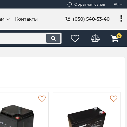
Обратная связь
Ru
ам
Контакты
(050) 540-53-40
0