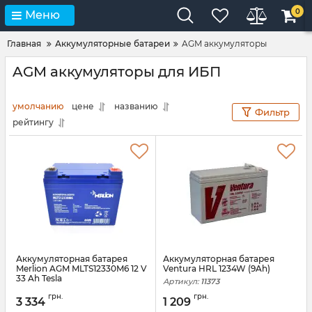
0
Меню
Главная
Аккумуляторные батареи
AGM аккумуляторы
AGM аккумуляторы для ИБП
умолчанию
цене
названию
Фильтр
рейтингу
Аккумуляторная батарея
Аккумуляторная батарея
Merlion AGM MLTS12330M6 12 V
Ventura HRL 1234W (9Ah)
33 Ah Tesla
Артикул:
11373
Артикул:
16989
грн.
грн.
3 334
1 209