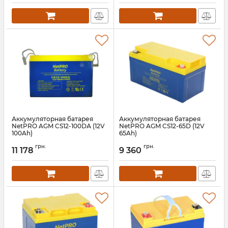
Аккумуляторная батарея
Аккумуляторная батарея
NetPRO AGM CS12-100DА (12V
NetPRO AGM CS12-65D (12V
100Ah)
65Ah)
Артикул:
bat-netpro-cs-12-100da
Артикул:
bat-netpro-cs-12-65dn
грн.
грн.
11 178
9 360