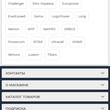
Challenger
Elim-Украина
Europower
EverExceed
Gemix
LogicPower
Long
Merlion
NPP
NetPRO
ORBUS
Powercom
RITAR
Ultracell
VIMAR
Ventura
Luxeon
7Stars
КОНТАКТЫ
О МАГАЗИНЕ
КАТАЛОГ ТОВАРОВ
ПОДПИСКА