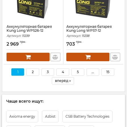
Аккумуляторная батарея
Аккумуляторная батарея
Kung Long WPS26-12
Kung Long WPS7-12
Артикул:
11239
Артикул:
11238
грн.
грн.
2 969
703
1
2
3
4
5
...
15
вперёд »
Чаще всего ищут:
Axioma energy
Azbist
CSB Battery Technologies