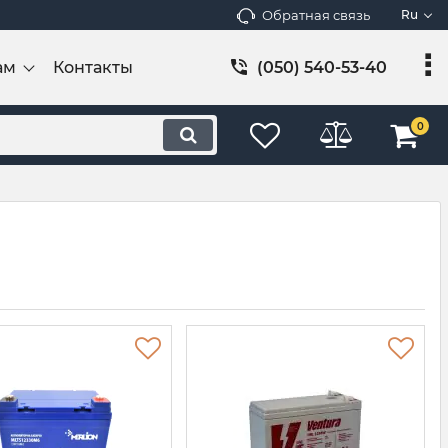
Обратная связь
Ru
ам
Контакты
(050) 540-53-40
0