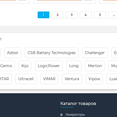
1
2
3
4
5
...
:
Azbist
CSB Battery Technologies
Challenger
E
Gemix
Kijo
LogicPower
Long
Merlion
Mu
RITAR
Ultracell
VIMAR
Ventura
Vipow
Lux
Каталог товаров
Генераторы