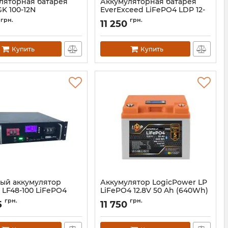
ляторная батарея
Аккумуляторная батарея
K 100-12N
EverExceed LiFePO4 LDP 12-
100 (12.8V-100AH)
13588
грн.
грн.
11 250
Артикул:
bat-everexceed-ldp-12-100
Купить
Купить
ый аккумулятор
Аккумулятор LogicPower LP
 LF48-100 LiFePO4
LiFePO4 12.8V 50 Ah (640Wh)
АН010604
Артикул:
LP30698
грн.
грн.
5
11 750