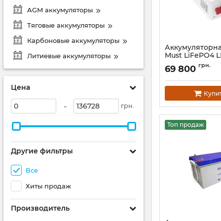
AGM аккумуляторы
Тяговые аккумуляторы
Карбоновые аккумуляторы
Аккумуляторна
Must LiFePO4 L
Литиевые аккумуляторы
25.6V 320Ah
грн.
69 800
Артикул:
45525
Цена
Купи
-
грн.
Топ продаж
Другие фильтры
Все
Хиты продаж
Производитель