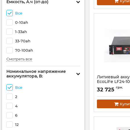
Купи
Емкость, А.ч (от-до)
Все
0-10ah
1-33ah
33-70ah
70-100ah
Смотреть все
Номинальное напряжение
аккумулятора, В:
Литиевый акк
EcoLiFe LF24-1
Все
Артикул:
АН010599
грн.
32 725
2
Купи
4
6
12