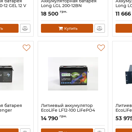
я батарея
Аккумуляторная батарея
Аккуму
0-12 GEL 12 V
Long LGL 200-12BN
Long LG
Артикул:
13589
Артикул:
грн.
18 500
11 666
ть
Купить
я батарея
Литиевый аккумулятор
Литиев
lenger
EcoLiFe LF12-100 LiFePO4
EcoLiFe
00
Артикул:
АН010594
Артикул:
грн.
14 790
53 97