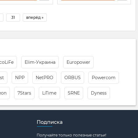
31
вперёд »
coLiFe
Elim-Украина
Europower
st
NPP
NetPRO
ORBUS
Powercom
eon
7Stars
LiTimе
SRNE
Dyness
Подписка
Получайте только полезные статьи!