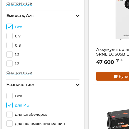
Смотреть все
Емкость, А.ч:
Все
0.7
0.8
Аккумулятор 
SRNE EOS05B L
1.2
100Ah (48V-100
грн.
47 600
1.3
Артикул:
EOS05B
Смотреть все
Купи
Назначение:
Все
для ИБП
для штабелеров
для поломоечных машин