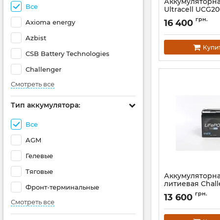
Аккумуляторна
Все
Ultracell UCG20
200 Ah
грн.
16 400
Axioma energy
Артикул:
28082
Azbist
Купи
CSB Battery Technologies
Challenger
Смотреть все
Тип аккумулятора:
Все
AGM
Гелевые
Тяговые
Аккумуляторна
литиевая Chal
Фронт-терминальные
LiFePO4 LF12-1
грн.
13 600
Артикул:
АН010318
Смотреть все