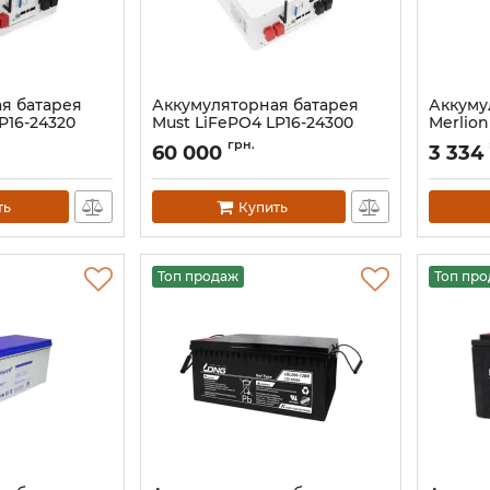
я батарея
Аккумуляторная батарея
Аккуму
P16-24320
Must LiFePO4 LP16-24300
Merlio
25.6V 300Ah
V 33 Ah
грн.
60 000
3 334
Артикул:
44317
Артикул:
ть
Купить
Топ продаж
Топ пр