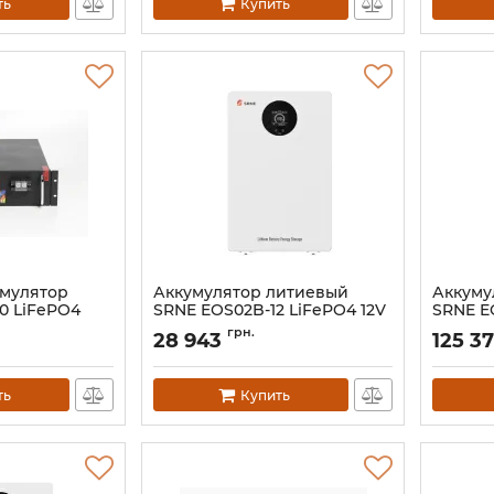
ть
Купить
умулятор
Аккумулятор литиевый
Аккуму
00 LiFePO4
SRNE EOS02B-12 LiFePO4 12V
SRNE E
200Ah (12V-200Ah)
200Ah 
грн.
28 943
125 3
Артикул:
EOS02B-12
Артикул:
ть
Купить