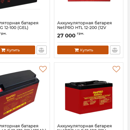
ляторная батарея
Аккумуляторная батарея
 12-100 (GEL)
NetPRO HTL 12-200 (12V
200Ah)
13766
грн.
грн.
27 000
Артикул:
bat-netpro-htl-12-200
Купить
Купить
ляторная батарея
Аккумуляторная батарея