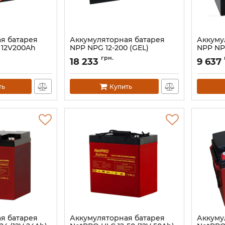
я батарея
Аккумуляторная батарея
Аккуму
 12V200Ah
NPP NPG 12-200 (GEL)
NPP NPG
Артикул:
13767
Артикул:
грн.
18 233
9 637
200
ть
Купить
я батарея
Аккумуляторная батарея
Аккуму