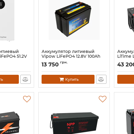
литиевый
Аккумулятор литиевый
Аккуму
iFePO4 51.2V
Vipow LiFePO4 12.8V 100Ah
LiTime 
Ah)
BMS 10
Артикул:
17555
грн.
13 750
43 20
Артикул:
ть
Купить