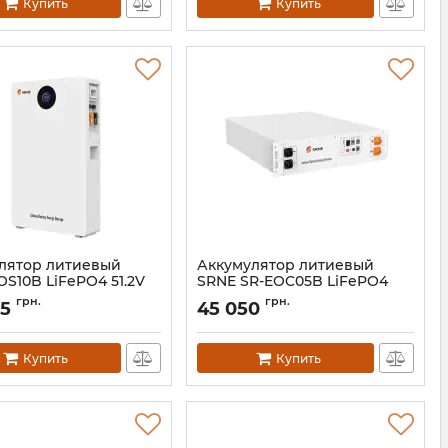
Купить
Купить
лятор литиевый
Аккумулятор литиевый
OS10B LiFePO4 51.2V
SRNE SR-EOC05B LiFePO4
(48V-200Ah)
51.2V 100Ah (48V-100Ah)
грн.
грн.
75
45 050
EOS10B
Артикул:
EOC05B
Купить
Купить