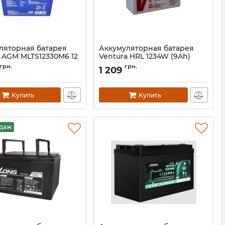
ляторная батарея
Аккумуляторная батарея
n AGM MLTS12330M6 12
Ventura HRL 1234W (9Ah)
 Tesla
Артикул:
11373
грн.
грн.
1 209
16989
Купить
Купить
одаж