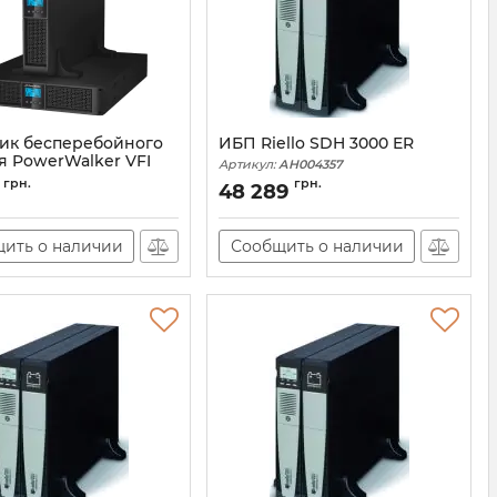
ик бесперебойного
ИБП Riello SDH 3000 ER
я PowerWalker VFI
Артикул:
АН004357
T LCD RackTower
грн.
грн.
48 289
0)
10120120
ить о наличии
Сообщить о наличии