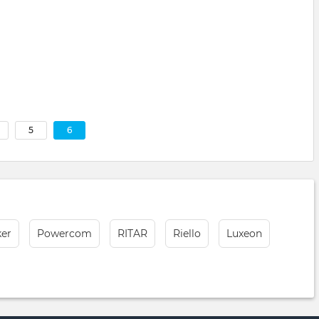
5
6
er
Powercom
RITAR
Riello
Luxeon