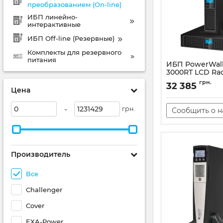
преобразованием (On-line)
ИБП линейно-
интерактивные
ИБП Off-line (Резервные)
Комплекты для резервного
питания
ИБП PowerWalk
3000RT LCD Ra
(10120123)
грн.
32 385
Цена
Артикул:
10120123
-
грн.
Сообщить о 
Производитель
Все
Challenger
Cover
EXA-Power