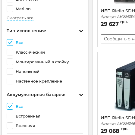
Merlion
ИБП Riello SDH
Артикул:
АН004354
Смотреть все
грн.
29 627
Тип исполнения:
Сообщить о 
Все
Классический
Монтированный в стойку
Напольный
Настенное крепление
Аккумуляторная батарея:
Все
Встроенная
ИБП Riello SDH
Артикул:
АН004348
Внешняя
грн.
29 068