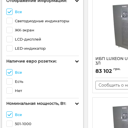
Отображение информации:
Все
Светодиодные индикаторы
ЖК-экран
LCD-дисплей
LED-индикатор
ИБП LUXEON U
Наличие евро розетки:
3/1
Артикул:
at-000017
грн.
83 102
Все
Есть
Сообщить о 
Нет
Номинальная мощность, Вт:
Все
501-1000