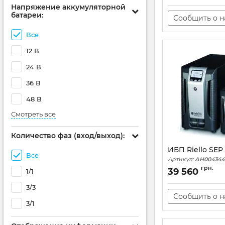
Напряжение аккумуляторной
батареи:
Сообщить о 
Все
12 В
24 В
36 В
48 В
Смотреть все
Количество фаз (вход/выход):
ИБП Riello SEP
Все
Артикул:
АН004344
грн.
39 560
1/1
3/3
Сообщить о 
3/1