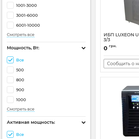
1001-3000
3001-6000
6001-10000
Смотреть все
ИБП LUXEON U
3/3
Артикул:
AT-000017
грн.
Мощность, Вт:
0
Все
Сообщить о 
500
800
900
1000
Смотреть все
Активная мощность:
Все