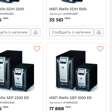
llo SDH 2200
ИБП Riello SDH 1500
АН004351
Артикул:
АН004349
грн.
грн.
5
35 561
ить о наличии
Сообщить о наличии
llo SEP 2200 ER
ИБП Riello SEP 1000 ER
АН004346
Артикул:
АН004345
грн.
грн.
6
17 888