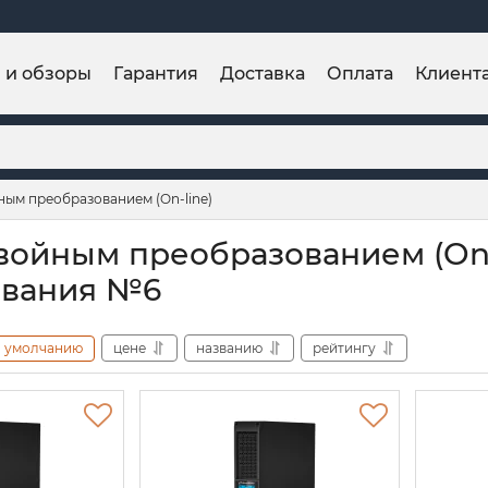
и и обзоры
Гарантия
Доставка
Оплата
Клиент
ным преобразованием (On-line)
войным преобразованием (On-l
ования №6
умолчанию
цене
названию
рейтингу