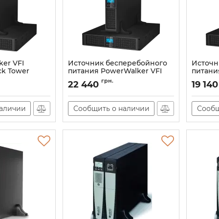
er VFI
Источник бесперебойного
Источн
ck Tower
питания PowerWalker VFI
питани
1500 RT LCD Rack Tower
1000 R
грн.
22 440
19 140
(10120121)
(1012012
Артикул:
10120121
Артикул:
наличии
Сообщить о наличии
Сообщ