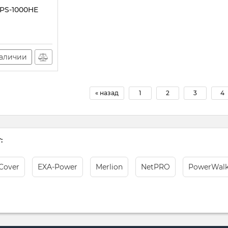
PS-1000HE
наличии
« назад
1
2
3
4
:
Cover
EXA-Power
Merlion
NetPRO
PowerWalk