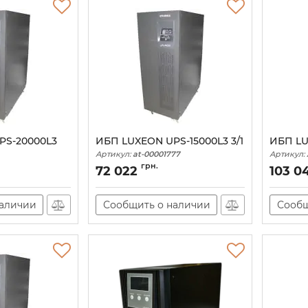
PS-20000L3
ИБП LUXEON UPS-15000L3 3/1
ИБП LU
Артикул:
at-00001777
Артикул:
78
грн.
72 022
103 0
наличии
Сообщить о наличии
Сообщ