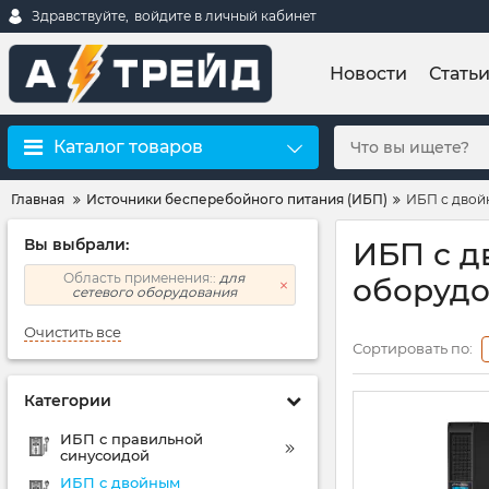
Здравствуйте,
войдите в личный кабинет
Новости
Стать
Каталог товаров
Главная
Источники бесперебойного питания (ИБП)
ИБП с двой
Вы выбрали:
ИБП с д
Область применения::
для
оборуд
сетевого оборудования
Очистить все
Сортировать по:
Категории
ИБП с правильной
синусоидой
ИБП с двойным