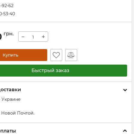
2-92-62
0-53-40
0
грн.
−
+
Купить
Быстрый заказ
доставки
о Украине
 Новой Почтой.
оплаты