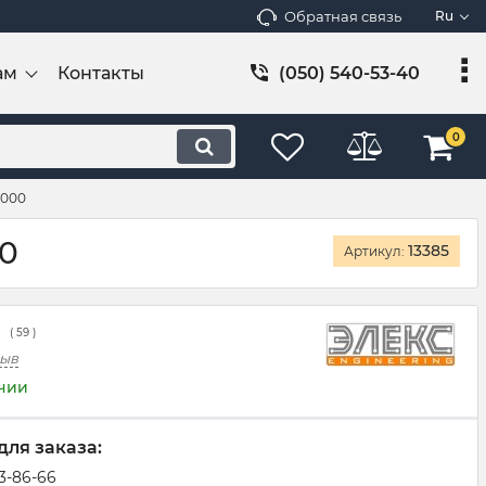
Обратная связь
Ru
ам
Контакты
(050) 540-53-40
0
3000
0
13385
Артикул:
(
59
)
зыв
ичии
для заказа:
83-86-66