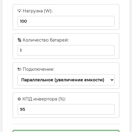
💡 Нагрузка (W):
🔢 Количество батарей:
🔌 Подключение:
⚙ КПД инвертора (%):