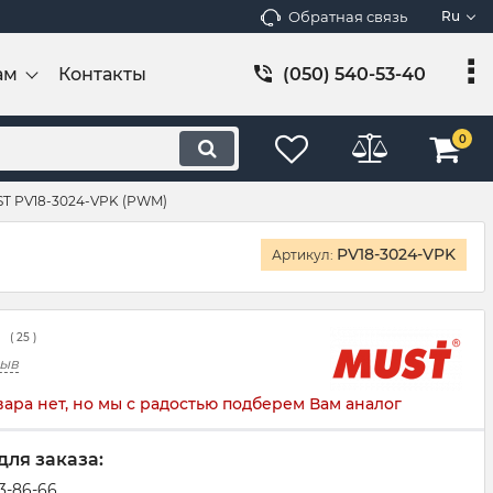
Обратная связь
Ru
ам
Контакты
(050) 540-53-40
0
T PV18-3024-VPK (PWM)
PV18-3024-VPK
Артикул:
(
25
)
зыв
вара нет, но мы с радостью подберем Вам аналог
для заказа:
83-86-66