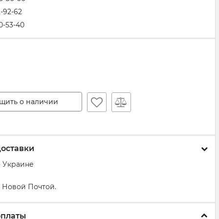
2-92-62
0-53-40
щить о наличии
доставки
о Украине
 Новой Почтой.
оплаты