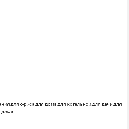
ия,для офиса,для дома,для котельной,для дачи,для
о дома