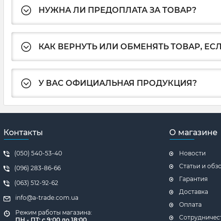
НУЖНА ЛИ ПРЕДОПЛАТА ЗА ТОВАР?
КАК ВЕРНУТЬ ИЛИ ОБМЕНЯТЬ ТОВАР, ЕС
У ВАС ОФИЦИАЛЬНАЯ ПРОДУКЦИЯ?
Контакты
О магазине
(050) 540-53-40
Новости
Статьи и обз
(096) 283-86-66
Гарантия
(063) 512-92-62
Доставка
info@a-trade.com.ua
Оплата
Режим работы магазина:
Сотрудничес
ПН - ПТ: с 9:00 до 18:00