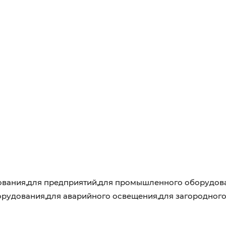
вания,для предприятий,для промышленного оборудован
орудования,для аварийного освещения,для загородног