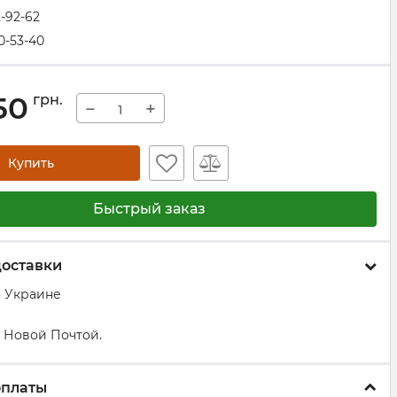
2-92-62
0-53-40
50
грн.
−
+
Купить
Быстрый заказ
доставки
о Украине
 Новой Почтой.
оплаты