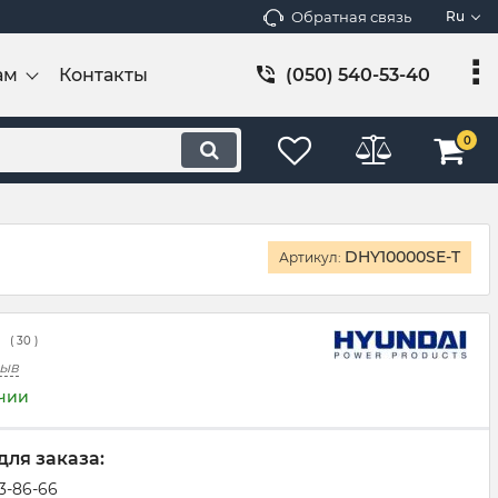
Обратная связь
Ru
ам
Контакты
(050) 540-53-40
0
DHY10000SE-T
Артикул:
(
30
)
зыв
ичии
для заказа:
83-86-66