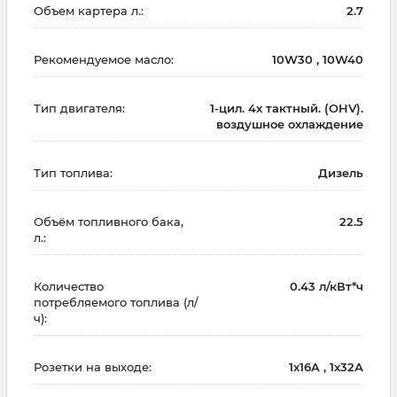
Объем картера л.:
2.7
Рекомендуемое масло:
10W30 , 10W40
Тип двигателя:
1-цил. 4х тактный. (OHV).
воздушное охлаждение
Тип топлива:
Дизель
Объём топливного бака,
22.5
л.:
Количество
0.43 л/кВт*ч
потребляемого топлива (л/
ч):
Розетки на выходе:
1x16A , 1х32А