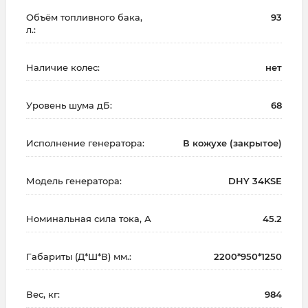
Объём топливного бака,
93
л.:
Наличие колес:
нет
Уровень шума дБ:
68
Исполнение генератора:
В кожухе (закрытое)
Модель генератора:
DHY 34KSE
Номинальная сила тока, А
45.2
Габариты (Д*Ш*В) мм.:
2200*950*1250
Вес, кг:
984