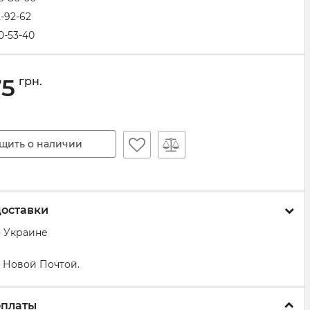
2-92-62
0-53-40
75
грн.
щить о наличии
доставки
о Украине
 Новой Почтой.
оплаты