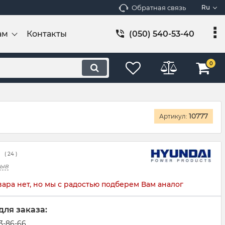
Обратная связь
Ru
ам
Контакты
(050) 540-53-40
0
10777
Артикул:
(
24
)
зыв
вара нет, но мы с радостью подберем Вам аналог
для заказа:
83-86-66