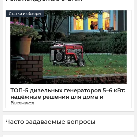
Статьи и обзоры
ТОП-5 дизельных генераторов 5–6 кВт:
надёжные решения для дома и
бизнеса
28 08 2025
1
3 минуты
В условиях нестабильного энергоснабжения и частых
Часто задаваемые вопросы
отключений электричества надёжный дизельный генератор
становится необходимым элементом автономной
инфраструктуры. Особенно востребованы модели