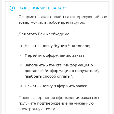
мощностью 5–6 кВт — они обеспечивают питание как
КАК ОФОРМИТЬ ЗАКАЗ?
частного дома, так и небольшого бизнеса. Мы подготовили
экспертный обзор 5 лучших дизельных генераторов в этом
Оформить заказ онлайн на интересующий вас
сегменте, основываясь на технических характеристиках,
товар можно в любое время суток.
опыте эксплуатации и реальных отзывах пользователей.
Для этого Вам необходимо:
Нажать кнопку "Купить" на товаре;
Перейти к оформлению заказа;
Заполнить 3 пункта: "информация о
доставке", "информация о получателе",
"выбрать способ оплаты";
Нажать кнопку "Оформить заказ".
После завершения оформления заказа вы
получите подтверждение на указанную
электронную почту.