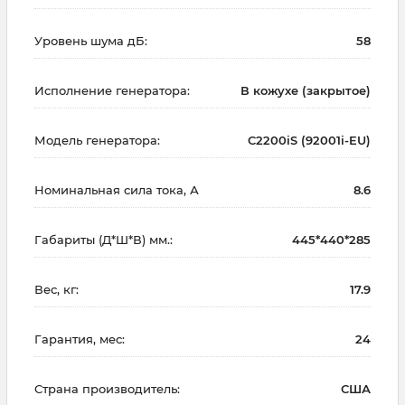
Уровень шума дБ:
58
Исполнение генератора:
В кожухе (закрытое)
Модель генератора:
C2200iS (92001i-EU)
Номинальная сила тока, А
8.6
Габариты (Д*Ш*В) мм.:
445*440*285
Вес, кг:
17.9
Гарантия, мес:
24
Страна производитель:
США