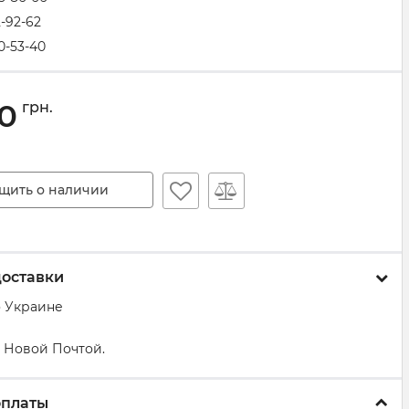
2-92-62
0-53-40
10
грн.
щить о наличии
доставки
о Украине
 Новой Почтой.
оплаты