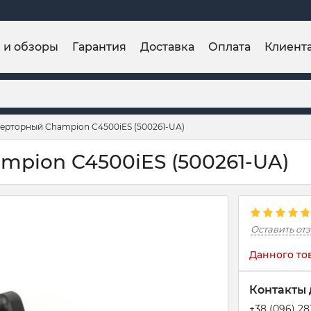
и и обзоры
Гарантия
Доставка
Оплата
Клиент
верторный Champion C4500iES (500261-UA)
mpion C4500iES (500261-UA)
Оставить от
Данного то
Контакты 
+38 (096) 2