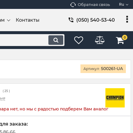
Обратная связь
Ru
ам
Контакты
(050) 540-53-40
0
500261-UA
Артикул:
(
25
)
зыв
вара нет, но мы с радостью подберем Вам аналог
для заказа:
83-86-66