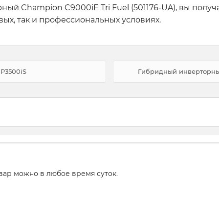
ый Champion C9000iE Tri Fuel (501176-UA), вы полу
вых, так и профессиональных условиях.
GP3500iS
Гибридный инверторны
вар можно в любое время суток.