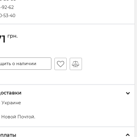
2-92-62
0-53-40
71
грн.
щить о наличии
доставки
о Украине
 Новой Почтой.
оплаты