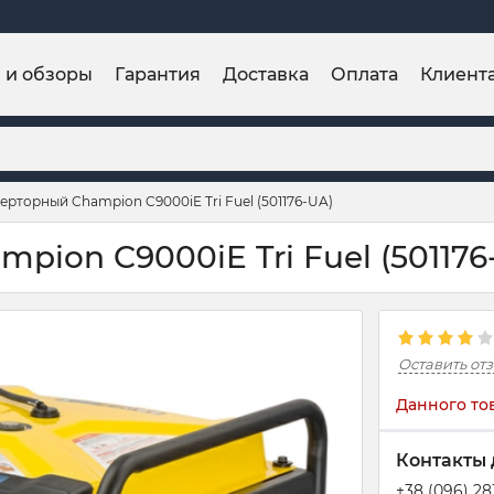
и и обзоры
Гарантия
Доставка
Оплата
Клиент
ерторный Champion C9000iE Tri Fuel (501176-UA)
pion C9000iE Tri Fuel (501176
Оставить от
Данного то
Контакты 
+38 (096) 2