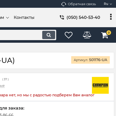
Обратная связь
Ru
ам
Контакты
(050) 540-53-40
0
-UA)
501176-UA
Артикул:
(
37
)
зыв
вара нет, но мы с радостью подберем Вам аналог
для заказа:
83-86-66