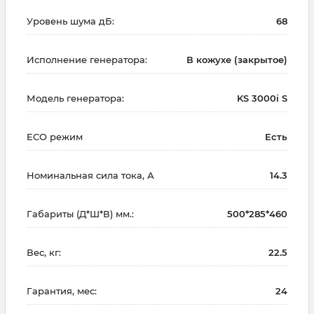
Уровень шума дБ:
68
Исполнение генератора:
В кожухе (закрытое)
Модель генератора:
KS 3000i S
ECO режим
Есть
Номинальная сила тока, А
14.3
Габариты (Д*Ш*В) мм.:
500*285*460
Вес, кг:
22.5
Гарантия, мес:
24