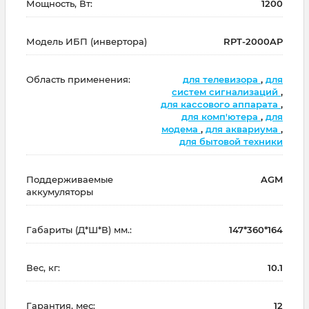
Мощность, Вт:
1200
Модель ИБП (инвертора)
RPT-2000AP
Область применения:
для телевизора
,
для
систем сигнализаций
,
для кассового аппарата
,
для комп'ютера
,
для
модема
,
для аквариума
,
для бытовой техники
Поддерживаемые
AGM
аккумуляторы
Габариты (Д*Ш*В) мм.:
147*360*164
Вес, кг:
10.1
Гарантия, мес:
12