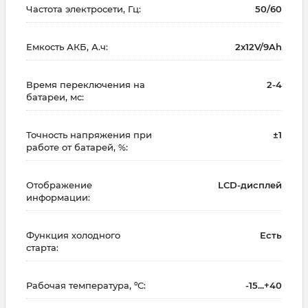
Частота электросети, Гц:
50/60
Емкость АКБ, А.ч:
2x12V/9Ah
Время переключения на
2-4
батареи, мс:
Точность напряжения при
±1
работе от батарей, %:
Отображение
LCD-дисплей
информации:
Функция холодного
Есть
старта:
Рабочая температура, ºC:
-15...+40