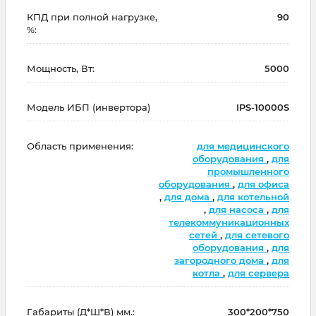
КПД при полной нагрузке,
90
%:
Мощность, Вт:
5000
Модель ИБП (инвертора)
IPS-10000S
Область применения:
для медицинского
оборудования
,
для
промышленного
оборудования
,
для офиса
,
для дома
,
для котельной
,
для насоса
,
для
телекоммуникационных
сетей
,
для сетевого
оборудования
,
для
загородного дома
,
для
котла
,
для сервера
Габариты (Д*Ш*В) мм.:
300*200*750