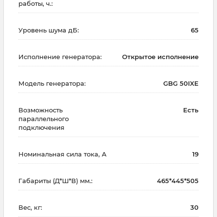
работы, ч.:
Уровень шума дБ:
65
Исполнение генератора:
Открытое исполнение
Модель генератора:
GBG 50IXE
Возможность
Есть
параллельного
подключения
Номинальная сила тока, А
19
Габариты (Д*Ш*В) мм.:
465*445*505
Вес, кг:
30