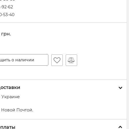
2-92-62
0-53-40
грн.
щить о наличии
доставки
о Украине
 Новой Почтой.
оплаты