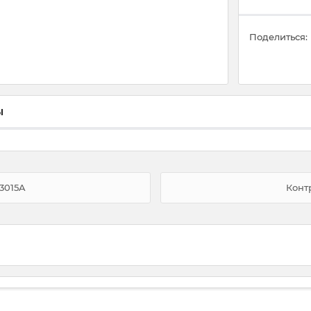
Поделиться:
ы
3015A
Конт