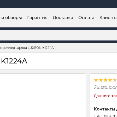
и и обзоры
Гарантия
Доставка
Оплата
Клиент
нтроллер заряда LUXEON K1224A
 K1224A
Оставить от
Данного то
Контакты 
+38 (096) 2