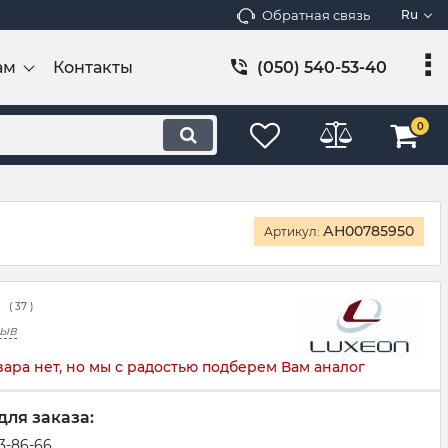
Обратная связь
Ru
ам
Контакты
(050) 540-53-40
0
АН00785950
Артикул:
(
37
)
зыв
вара нет, но мы с радостью подберем Вам аналог
для заказа:
83-86-66