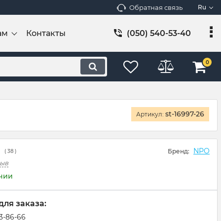
Обратная связь
Ru
ам
Контакты
(050) 540-53-40
0
st-16997-26
Артикул:
NPO
Бренд:
(
38
)
зыв
ичии
для заказа:
83-86-66