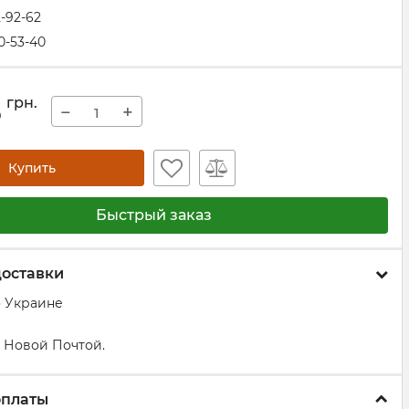
2-92-62
0-53-40
5
грн.
−
+
Купить
Быстрый заказ
доставки
о Украине
 Новой Почтой.
оплаты