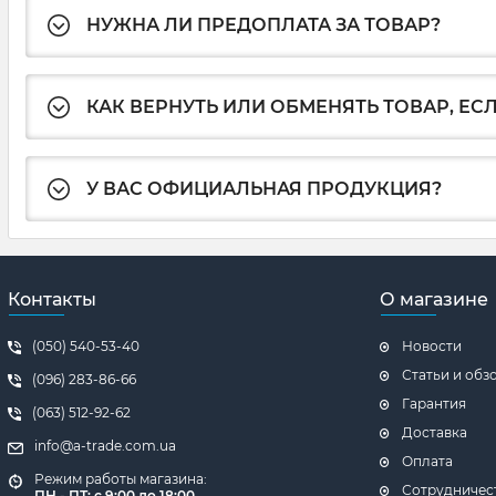
НУЖНА ЛИ ПРЕДОПЛАТА ЗА ТОВАР?
КАК ВЕРНУТЬ ИЛИ ОБМЕНЯТЬ ТОВАР, ЕС
У ВАС ОФИЦИАЛЬНАЯ ПРОДУКЦИЯ?
Контакты
О магазине
(050) 540-53-40
Новости
Статьи и обз
(096) 283-86-66
Гарантия
(063) 512-92-62
Доставка
info@a-trade.com.ua
Оплата
Режим работы магазина:
Сотрудничес
ПН - ПТ: с 9:00 до 18:00