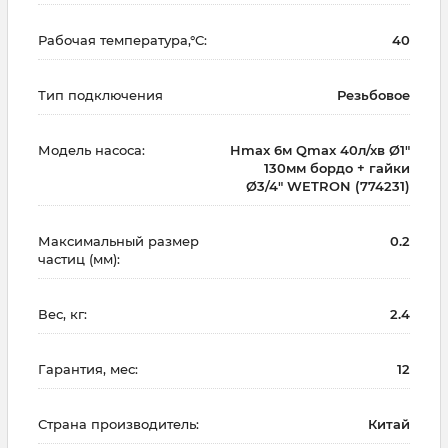
Рабочая температура,°С:
40
Тип подключения
Резьбовое
Модель насоса:
Hmax 6м Qmax 40л/хв Ø1"
130мм бордо + гайки
Ø3/4″ WETRON (774231)
Максимальный размер
0.2
частиц (мм):
Вес, кг:
2.4
Гарантия, мес:
12
Страна производитель:
Китай