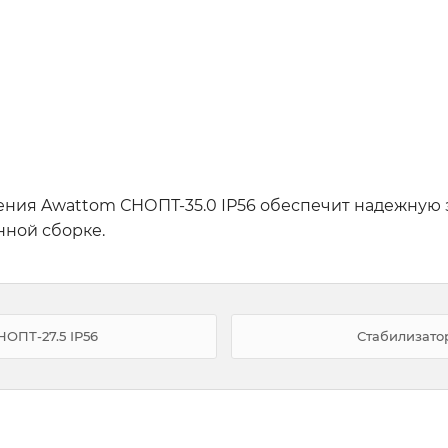
ния Awattom СНОПТ-35.0 ІР56 обеспечит надежную 
нной сборке.
ОПТ-27.5 ІР56
Стабилизат