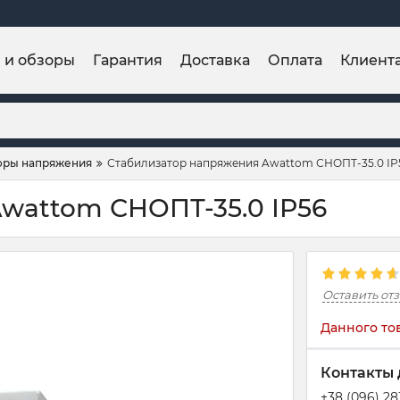
и и обзоры
Гарантия
Доставка
Оплата
Клиент
оры напряжения
Стабилизатор напряжения Awattom СНОПТ-35.0 ІР
wattom СНОПТ-35.0 ІР56
Оставить от
Данного то
Контакты 
+38 (096) 2