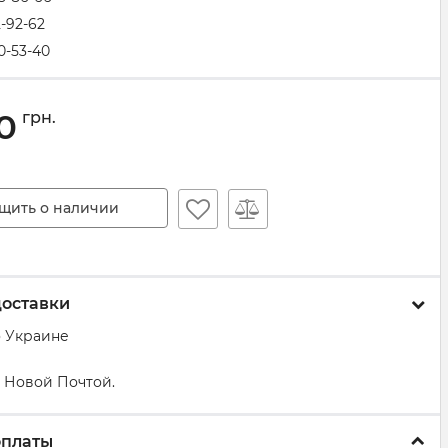
2-92-62
0-53-40
0
грн.
щить о наличии
доставки
о Украине
 Новой Почтой.
оплаты