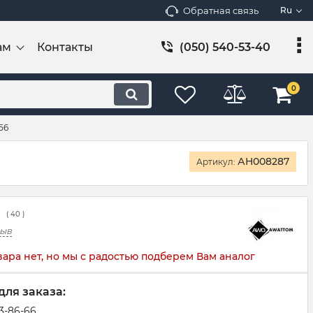
Обратная связь
Ru
ам
Контакты
(050) 540-53-40
0
56
АН008287
Артикул:
(
40
)
зыв
вара нет, но мы с радостью подберем Вам аналог
для заказа:
83-86-66