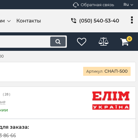
Обратная связь
Ru
ам
Контакты
(050) 540-53-40
0
00
СНАП-500
Артикул:
(
28
)
зыв
ичии
для заказа:
83-86-66