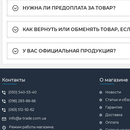
НУЖНА ЛИ ПРЕДОПЛАТА ЗА ТОВАР?
КАК ВЕРНУТЬ ИЛИ ОБМЕНЯТЬ ТОВАР, ЕС
У ВАС ОФИЦИАЛЬНАЯ ПРОДУКЦИЯ?
Контакты
О магазине
(050) 540-53-40
Новости
Статьи и обз
(096) 283-86-66
Гарантия
(063) 512-92-62
Доставка
info@a-trade.com.ua
Оплата
Режим работы магазина:
Сотрудничес