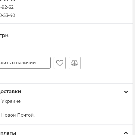
2-92-62
0-53-40
грн.
щить о наличии
доставки
о Украине
 Новой Почтой.
оплаты