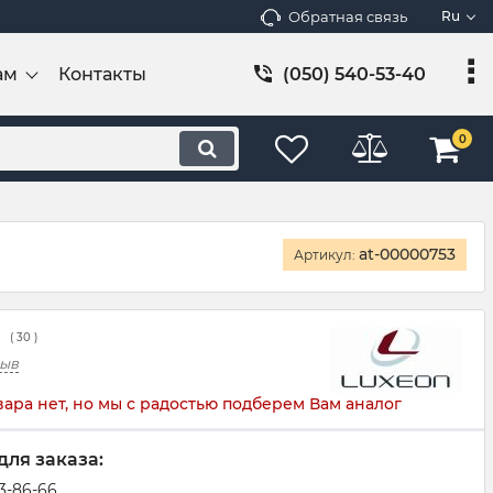
Обратная связь
Ru
ам
Контакты
(050) 540-53-40
0
at-00000753
Артикул:
(
30
)
зыв
вара нет, но мы с радостью подберем Вам аналог
для заказа:
83-86-66