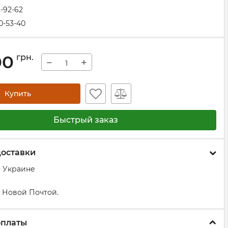
2-92-62
0-53-40
00
грн.
−
+
Купить
Быстрый заказ
доставки
о Украине
 Новой Почтой.
оплаты