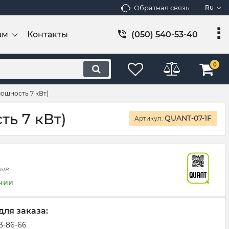
Обратная связь
Ru
ам
Контакты
(050) 540-53-40
0
ощность 7 кВт)
ь 7 кВт)
QUANT-07-1F
Артикул:
зыв
ичии
для заказа:
83-86-66