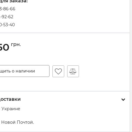
для заказа:
83-86-66
2-92-62
0-53-40
50
грн.
щить о наличии
доставки
о Украине
 Новой Почтой.