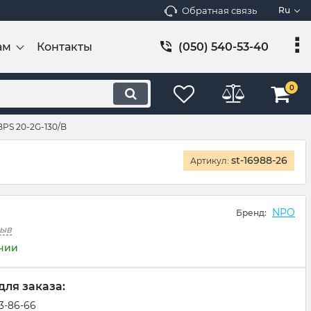
Обратная связь
Ru
ам
Контакты
(050) 540-53-40
0
PS 20-2G-130/B
st-16988-26
Артикул:
NPO
Бренд:
зыв
ичии
для заказа:
83-86-66