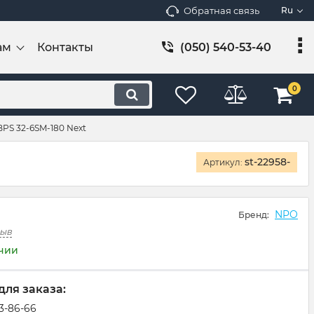
Обратная связь
Ru
ам
Контакты
(050) 540-53-40
0
PS 32-6SM-180 Next
st-22958-
Артикул:
NPO
Бренд:
зыв
ичии
для заказа:
83-86-66