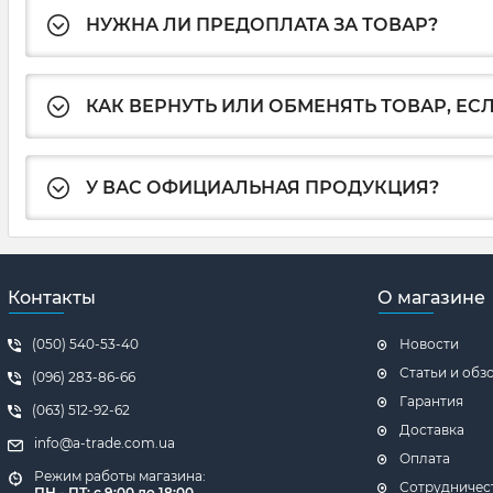
НУЖНА ЛИ ПРЕДОПЛАТА ЗА ТОВАР?
КАК ВЕРНУТЬ ИЛИ ОБМЕНЯТЬ ТОВАР, ЕС
У ВАС ОФИЦИАЛЬНАЯ ПРОДУКЦИЯ?
Контакты
О магазине
(050) 540-53-40
Новости
Статьи и обз
(096) 283-86-66
Гарантия
(063) 512-92-62
Доставка
info@a-trade.com.ua
Оплата
Режим работы магазина:
Сотрудничес
ПН - ПТ: с 9:00 до 18:00