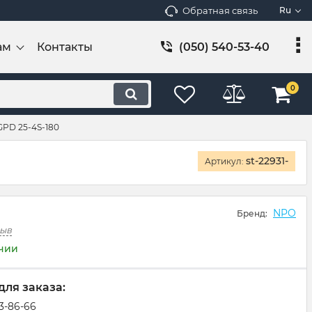
Обратная связь
Ru
ам
Контакты
(050) 540-53-40
0
PD 25-4S-180
st-22931-
Артикул:
NPO
Бренд:
зыв
ичии
для заказа:
83-86-66