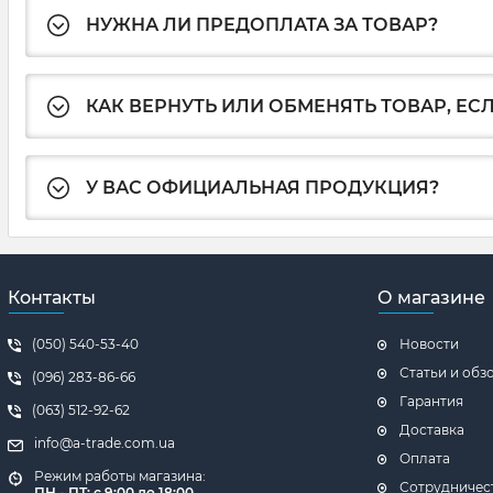
НУЖНА ЛИ ПРЕДОПЛАТА ЗА ТОВАР?
КАК ВЕРНУТЬ ИЛИ ОБМЕНЯТЬ ТОВАР, ЕС
У ВАС ОФИЦИАЛЬНАЯ ПРОДУКЦИЯ?
Контакты
О магазине
(050) 540-53-40
Новости
Статьи и обз
(096) 283-86-66
Гарантия
(063) 512-92-62
Доставка
info@a-trade.com.ua
Оплата
Режим работы магазина:
Сотрудничес
ПН - ПТ: с 9:00 до 18:00