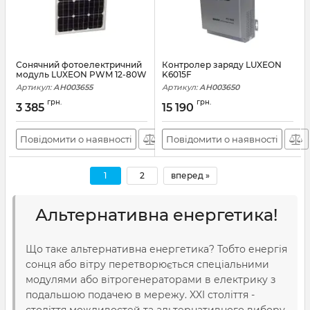
Сонячний фотоелектричний
Контролер заряду LUXEON
модуль LUXEON PWM 12-80W
K6015F
Артикул:
АН003655
Артикул:
АН003650
грн.
грн.
3 385
15 190
Повідомити о наявності
Повідомити о наявності
1
2
вперед »
Альтернативна енергетика!
Що таке альтернативна енергетика? Тобто енергія
сонця або вітру перетворюється спеціальними
модулями або вітрогенераторами в електрику з
подальшою подачею в мережу. XXI століття -