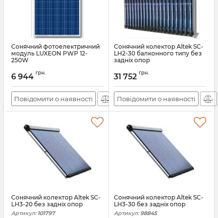
Сонячний фотоелектричний
Сонячний колектор Altek SC-
модуль LUXEON PWP 12-
LH2-30 балконного типу без
250W
задніх опор
Артикул:
АН008997
Артикул:
101798
грн.
грн.
6 944
31 752
Повідомити о наявності
Повідомити о наявності
Сонячний колектор Altek SC-
Сонячний колектор Altek SC-
LH3-20 без задніх опор
LH3-30 без задніх опор
Артикул:
101797
Артикул:
98845