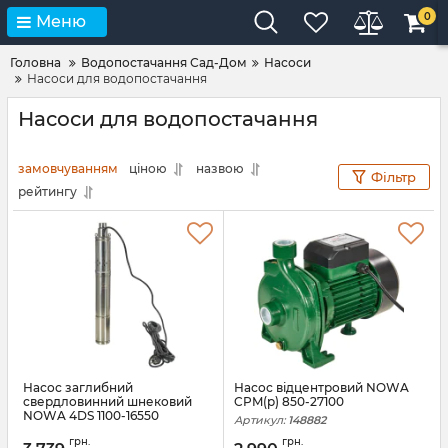
0
Меню
Головна
Водопостачання Сад-Дом
Насоси
Насоси для водопостачання
Насоси для водопостачання
замовчуванням
ціною
назвою
Фільтр
рейтингу
Насос заглибний
Насос відцентровий NOWA
свердловинний шнековий
CPM(p) 850-27100
NOWA 4DS 1100-16550
Артикул:
148882
Артикул:
148540
грн.
грн.