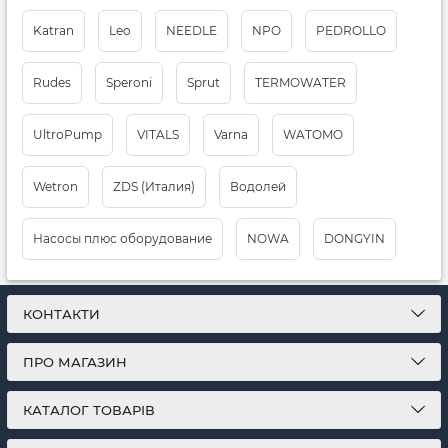
Katran
Leo
NEEDLE
NPO
PEDROLLO
Rudes
Speroni
Sprut
TERMOWATER
UltrоPump
VITALS
Varna
WATOMO
Wetron
ZDS (Италия)
Водолей
Насосы плюс оборудование
NOWA
DONGYIN
КОНТАКТИ
ПРО МАГАЗИН
КАТАЛОГ ТОВАРІВ