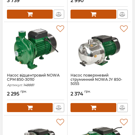
3 739
2 990
Насос відцентровий NOWA
Насос поверхневий
CPM 850-30110
струминний NOWA JY 850-
5055
Артикул:
148881
Артикул:
148876
грн.
грн.
2 295
2 374