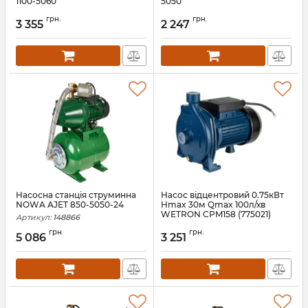
1100-5060
5050
Артикул:
148873
Артикул:
148872
грн.
грн.
3 355
2 247
Насосна станція струминна
Насос відцентровий 0.75кВт
NOWA AJET 850-5050-24
Hmax 30м Qmax 100л/хв
WETRON CPM158 (775021)
Артикул:
148866
Артикул:
775021
грн.
грн.
5 086
3 251