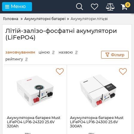
0
Меню
Головна
Акумуляторні батареї
Акумулятори літієві
Літій-залізо-фосфатні акумулятори
(LiFePO4)
замовчуванням
ціною
назвою
Фільтр
рейтингу
Акумуляторна батарея Must
Акумуляторна батарея Must
LiFePO4 LP16-24320 25.6V
LiFePO4 LP16-24300 25.6V
320Ah
300Ah
Артикул:
45525
Артикул:
44317
грн.
грн.