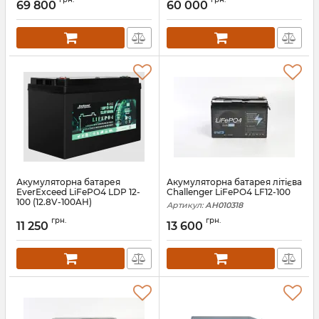
69 800
60 000
Акумуляторна батарея
Акумуляторна батарея літієва
EverExceed LiFePO4 LDP 12-
Challenger LiFePO4 LF12-100
100 (12.8V-100AH)
Артикул:
АН010318
Артикул:
bat-everexceed-ldp-12-
грн.
грн.
100
11 250
13 600