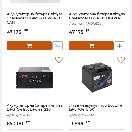
Акумуляторна батарея літієва
Акумуляторна батарея літієва
Challenger LiFePO4 LFP48-100
Challenger LF48-100 LiFePO4
CAN
Артикул:
АН010324
Артикул:
13609
грн.
грн.
47 175
47 175
Акумуляторна батарея літієва
Літієвий акумулятор EcoLiFe
LiFePO4 EcoLiFe 48-220
LiFePO4 12-50
Артикул:
11562
Артикул:
12292
грн.
грн.
85 000
13 898