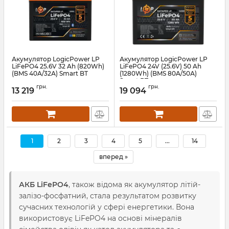
Акумулятор LogicPower LP
Акумулятор LogicPower LP
LiFePO4 25.6V 32 Ah (820Wh)
LiFePO4 24V (25.6V) 50 Ah
(BMS 40A/32А) Smart BT
(1280Wh) (BMS 80A/50А)
Smart BT
Артикул:
LP29992
грн.
грн.
13 219
19 094
Артикул:
lp24666
1
2
3
4
5
...
14
вперед »
АКБ LiFePO4
, також відома як акумулятор літій-
залізо-фосфатний, стала результатом розвитку
сучасних технологій у сфері енергетики. Вона
використовує LiFePO4 на основі мінералів