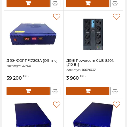
ДБЖ ФОРТ FX1203A (Off-line)
ДБЖ Powercom CUB-850N
(510 Вт)
Артикул:
10708
Артикул:
10070137
грн.
грн.
59 200
3 960