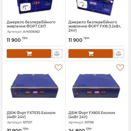
Джерело безперебійного
Джерело безперебійного
живлення ФОРТ GX1T
живлення ФОРТ FX16 (1.2кВт,
24V)
Артикул:
АН005082
Артикул:
АН005090
грн.
грн.
11 900
11 900
ДБЖ Форт FX703S Економ
ДБЖ Форт FX60S Економ
(4кВт 24V)
(4кВт 24V)
Артикул:
10707
Артикул:
10706
грн.
грн.
31 900
24 800