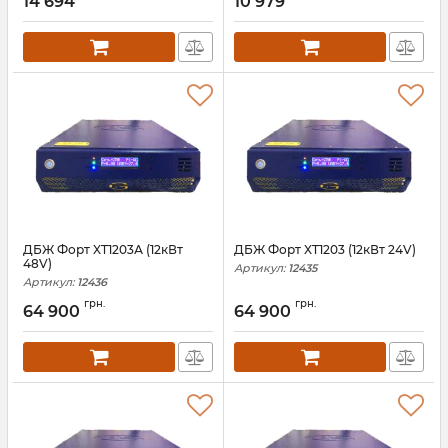
14 694
10 979
ДБЖ Форт XT1203А (12кВт
ДБЖ Форт XT1203 (12кВт 24V)
48V)
Артикул:
12435
Артикул:
12436
грн.
грн.
64 900
64 900