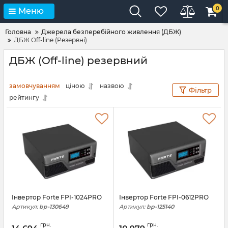
0
Меню
Головна
Джерела безперебійного живлення (ДБЖ)
ДБЖ Off-line (Резервні)
ДБЖ (Off-line) резервний
замовчуванням
ціною
назвою
Фільтр
рейтингу
Інвертор Forte FPI-1024PRO
Інвертор Forte FPI-0612PRO
Артикул:
bp-130649
Артикул:
bp-125140
грн.
грн.