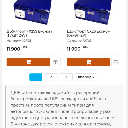
ДБЖ Форт FX25S Економ
ДБЖ Форт GX2S Економ
(1.7кВт 24V)
(1.4кВт 12V)
Артикул:
10703
Артикул:
10702
грн.
грн.
11 900
11 900
1
2
3
вперед »
ДБЖ off-line, також відомий як резервний
безперебійник чи UPS, вважається найбільш
простим, проте популярним типом для
автономного живлення електроприладів у разі
відсутності централізованого електропостачання.
Він стане джерелом електрики для оргтехніки,