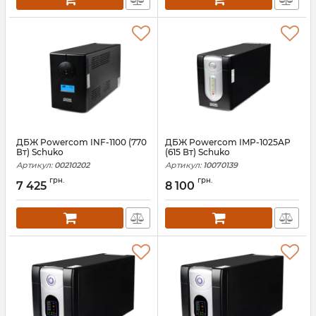
ДБЖ Powercom INF-1100 (770
ДБЖ Powercom IMP-1025AP
Вт) Schuko
(615 Вт) Schuko
Артикул:
00210202
Артикул:
10070139
грн.
грн.
7 425
8 100