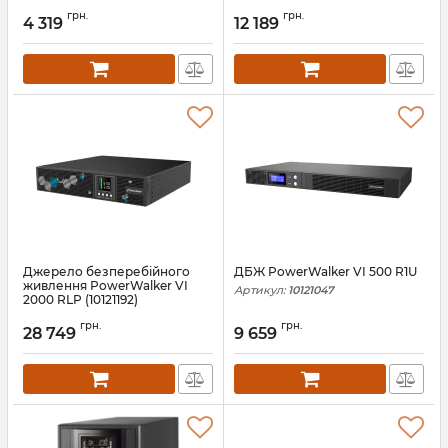
Артикул:
10120096
Артикул:
10121144
грн.
грн.
4 319
12 189
Джерело безперебійного
ДБЖ PowerWalker VI 500 R1U
живлення PowerWalker VI
Артикул:
10121047
2000 RLP (10121192)
Артикул:
10121192
грн.
грн.
28 749
9 659