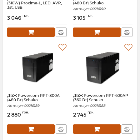
(510W) Proxima-L, LED, AVR,
(480 Вт) Schuko
3st, USB
Артикул:
00210190
Артикул:
06363
грн.
грн.
3 046
3 105
ДБЖ Powercom RPT-800A
ДБЖ Powercom RPT-600AP
(480 Вт) Schuko
(360 Вт) Schuko
Артикул:
00210189
Артикул:
00210188
грн.
грн.
2 880
2 745