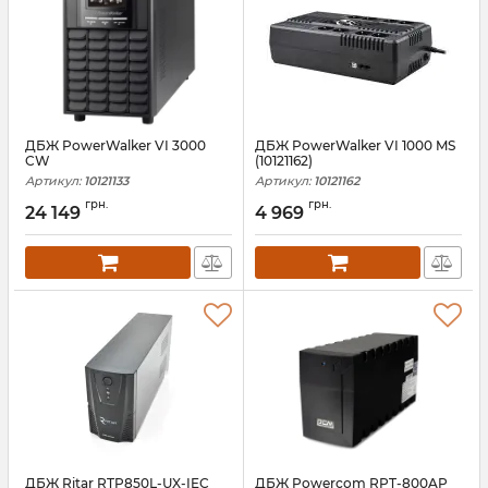
ДБЖ PowerWalker VI 3000
ДБЖ PowerWalker VI 1000 MS
CW
(10121162)
Артикул:
10121133
Артикул:
10121162
грн.
грн.
24 149
4 969
ДБЖ Ritar RTP850L-UX-IEC
ДБЖ Powercom RPT-800AP