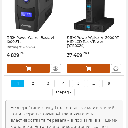
ДБЖ PowerWalker Basic VI
ДБЖ PowerWalker VI 3000RT
1000 STL
HID LCD Rack/Tower
(10120024)
Артикул:
10121074
Артикул:
10120024
грн.
грн.
4 829
37 489
1
2
3
4
5
...
8
вперед »
Безперебійник типу Line-interactive має великий
попит серед споживачів завдяки своїм
властивостям та перевагам в порівнянні з іншими
моделями. Він активно використовується для